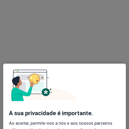
Dr. Marco Oliveira
Psicólogo
11 opiniões
Praceta de Portugal 63a, Carcavelos
•
Mapa
SENTE - Cowork Terapêutico
Primeira consulta Psicologia
desde 60 €
Esse especialista não oferece agendamento online para esse endereço.
Solicite um atendimento
A sua privacidade é importante.
Ao aceitar, permite-nos a nós e aos nossos parceiros