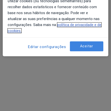
utilizar cookies (ou tecnologias semelhantes) para
recolher dados estatísticos e fornecer conteúdo com
base nos seus hábitos de navegação. Pode ver e
atualizar as suas preferências a qualquer momento nas
Dra. Maria João Andrade
configurações. Saiba mais na
política de privacidade e de
Psicólogo
cookies.
PRAÇA DO JUNQUEIRO 4, Carcavelos
•
Mapa
Clínica Sabeanas
Aceitar
Editar configurações
Esse especialista não oferece agendamento online para esse endereço.
Solicite um atendimento