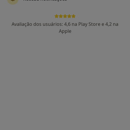
Avaliação dos usuários: 4,6 na Play Store e 4,2 na
Dra. Paula Águas
Apple
Psicólogo
102 opiniões
Rua Viana da Mota, nº13, R/C - São Pedro do Estoril, Estoril
•
Mapa
Estoril
Primeira consulta Psicologia
65 €
Esse especialista não oferece agendamento online para esse endereço.
Solicite um atendimento