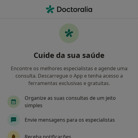
Men
Transtornos De Estresse Pós-Traumáticos • Carcavelos, Lisboa
Filters
• 1
Mapa
Transtornos De Estresse Pós-Traumáticos,
Cuide da sua saúde
Carcavelos
Como classificamos os resultados
Encontre os melhores especialistas e agende uma
consulta. Descarregue o App e tenha acesso a
ferramentas exclusivas e gratuitas.
Qual é a especialização que procura?
Organize as suas consultas de um jeito
Psicólogo
Psiquiatra
Terapeuta alternati
simples
Envie mensagens para os especialistas
Receba notificações