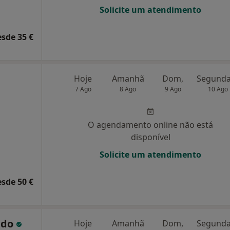
Solicite um atendimento
esde 35 €
Hoje
Amanhã
Dom,
7 Ago
8 Ago
9 Ago
10 Ago
O agendamento online não está
disponível
Solicite um atendimento
esde 50 €
ado
Hoje
Amanhã
Dom,