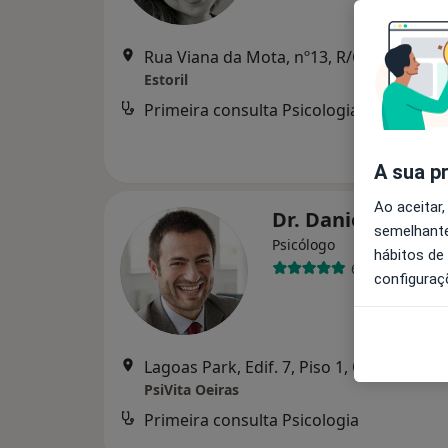
Rua Viana da Mota, nº13
Estoril
Primeira consulta Psicologia
A sua p
Ao aceitar,
Dr. Daniel Mira
semelhante
Psicólogo
hábitos de
64 opiniões
configuraç
Lagoas Park, Edif. 7, Piso 1, Oeiras
•
Ma
PsiVita Oeiras
Primeira consulta Psicologia