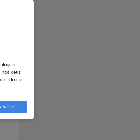
nologias
Segunda-feira
Ter,
Qua
Qui,
e nos seus
11 Ago
12 Ago
13 Ago
momento nas
Aceitar