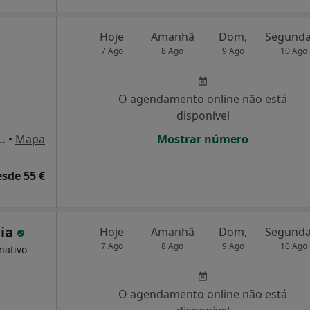
Hoje
Amanhã
Dom,
7 Ago
8 Ago
9 Ago
10 Ago
O agendamento online não está
disponível
a de Portugal, 63 A Quinta de São Gonçalo, Carcavelos
•
Mapa
Mostrar número
esde 55 €
eia
Hoje
Amanhã
Dom,
7 Ago
8 Ago
9 Ago
10 Ago
nativo
O agendamento online não está