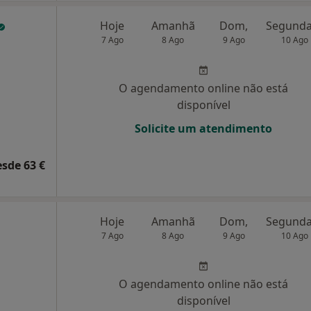
Hoje
Amanhã
Dom,
7 Ago
8 Ago
9 Ago
10 Ago
O agendamento online não está
disponível
Solicite um atendimento
esde 63 €
Hoje
Amanhã
Dom,
7 Ago
8 Ago
9 Ago
10 Ago
O agendamento online não está
disponível