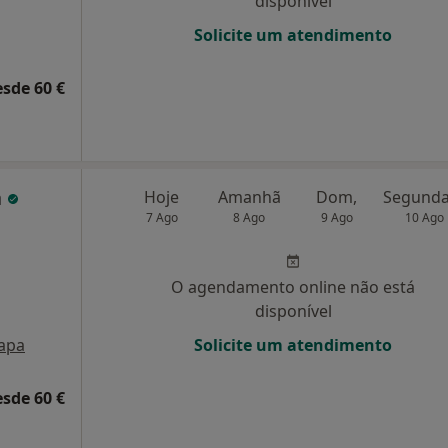
disponível
Solicite um atendimento
esde 60 €
a
Hoje
Amanhã
Dom,
7 Ago
8 Ago
9 Ago
10 Ago
O agendamento online não está
disponível
apa
Solicite um atendimento
esde 60 €