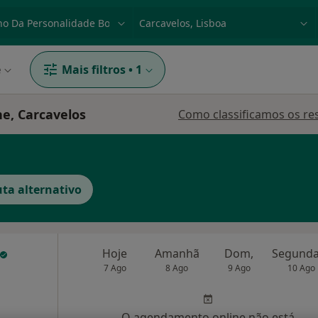
dade, doença ou nome
p. ex. Lisboa
e
Mais filtros
•
1
ne, Carcavelos
Como classificamos os re
ta alternativo
Hoje
Amanhã
Dom,
7 Ago
8 Ago
9 Ago
10 Ago
O agendamento online não está