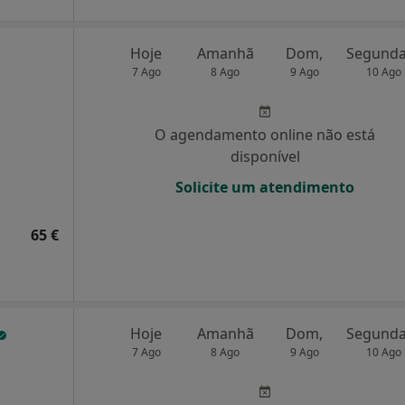
Hoje
Amanhã
Dom,
7 Ago
8 Ago
9 Ago
10 Ago
O agendamento online não está
disponível
Solicite um atendimento
65 €
Hoje
Amanhã
Dom,
7 Ago
8 Ago
9 Ago
10 Ago