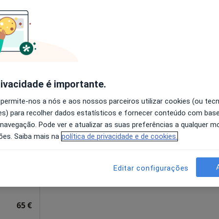
disponível
, R/C - São Pedro do Estoril, Estoril
•
Mapa
Solicite um atendimento
65 €
rivacidade é importante.
 permite-nos a nós e aos nossos parceiros utilizar cookies (ou tec
Hoje
Amanhã
Dom,
s) para recolher dados estatísticos e fornecer conteúdo com bas
7 Ago
8 Ago
9 Ago
10 Ago
 navegação. Pode ver e atualizar as suas preferências a qualquer 
ões. Saiba mais na
política de privacidade e de cookies.
O agendamento online não está
disponível
Editar configurações
pa
Mostrar número
65 €