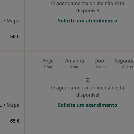
O agendamento online não está
disponível
andar, Parede, Cascais, Lisboa
•
Mapa
Solicite um atendimento
50 €
Hoje
Amanhã
Dom,
7 Ago
8 Ago
9 Ago
10 Ago
O agendamento online não está
disponível
 Portugal 63, Bloco B. Loja A. Qta de São Gonçalo, Carcavelos
•
Mapa
Solicite um atendimento
65 €