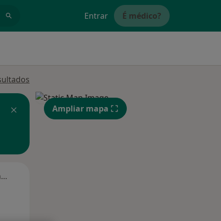
Entrar
É médico?
sultados
Ampliar mapa
Segunda-feira
Ter,
Qua
Qui,
11 Ago
12 Ago
13 Ago