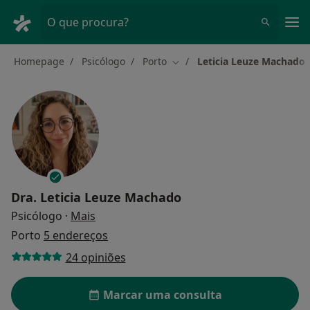
Men
O que procura?
Homepage
Psicólogo
Porto
Leticia Leuze Machado
Mudar de cidade
Dra.
Leticia Leuze Machado
sobre as especializações
Psicólogo
·
Mais
Porto
5 endereços
24 opiniões
Marcar uma consulta