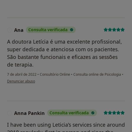
Ana
Consulta verificada
A
A doutora Letícia é uma excelente profissional,
super dedicada e atenciosa com os pacientes.
São bastante funcionais e eficazes as sessões
de terapia.
7 de abril de 2022
•
Consultório Online
•
Consulta online de Psicologia
•
na opinião do utilizador Ana
Denunciar abuso
Anna Pankin
Consulta verificada
A
I have been using Leticia’s services since around