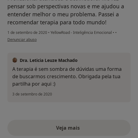
pensar sob perspectivas novas e me ajudou a
entender melhor o meu problema. Passei a
recomendar terapia para todo mundo!
1 de setembro de 2020
•
YellowRoad - Inteligência Emocional
•
•
na opinião do utilizador Conta eliminada
Denunciar abuso
Dra. Leticia Leuze Machado
A terapia é sem sombra de dúvidas uma forma
de buscarmos crescimento. Obrigada pela tua
partilha por aqui :)
3 de setembro de 2020
Veja mais
opiniões acima