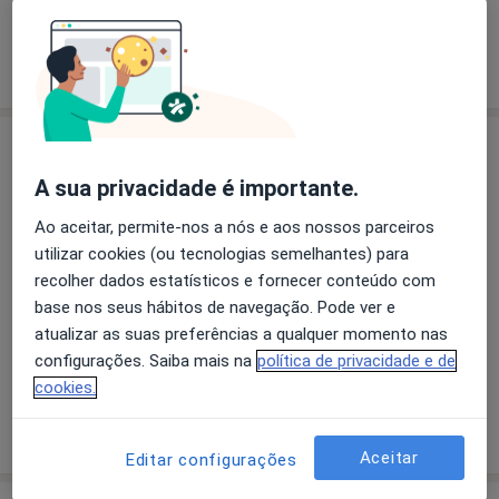
Mostrar mais detalhes
sobre a experiência
Novidades
Dra. Leticia Leuze Machado
A sua privacidade é importante.
Praça General Humberto Delgado 266, Porto
Ao aceitar, permite-nos a nós e aos nossos parceiros
4000-010
utilizar cookies (ou tecnologias semelhantes) para
!!! Consultório de Psicologia Online — Porto e
recolher dados estatísticos e fornecer conteúdo com
outras localidade !!!
base nos seus hábitos de navegação. Pode ver e
atualizar as suas preferências a qualquer momento nas
As consultas online são realizadas por
configurações. Saiba mais na
política de privacidade e de
videochamada, com a mesma atenção,
cookies.
confidencialidade e rigor profissional de uma
Ler mais
consulta presencial.
03/07/2026
Aceitar
Editar configurações
Antes da sessão, receberá um link de acesso