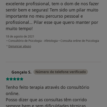
excelente profissional, tem o dom de nos fazer
sentir bem e seguras! Tem sido um pilar muito
importante no meu percurso pessoal e
profissional… Pilar esse que quero manter por
muito tempo!
18 de agosto de 2021
•
Consultório de Psicologia - Afetologia
•
Consulta online de Psicologia
na opinião do utilizador Joana
•
Denunciar abuso
Gonçalo S.
Número de telefone verificado
G
Tenho feito terapia através do consultório
online.
Posso dizer que as consultas têm corrido
sempre bem e sem dificuldades técnicas.