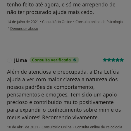
tenho feito até agora, e só me arrependo de
não ter procurado ajuda mais cedo.
14 de julho de 2021
•
Consultório Online
•
Consulta online de Psicologia
na opinião do utilizador Gonçalo S.
•
Denunciar abuso
JLima
Consulta verificada
J
Além de atenciosa e preocupada, a Dra Letícia
ajuda a ver com maior clareza a natureza dos
nossos padrões de comportamento,
pensamentos e emoções. Tem sido um apoio
precioso e contribuído muito positivamente
para expandir o conhecimento sobre mim e os
meus valores! Recomendo vivamente.
10 de abril de 2021
•
Consultório Online
•
Consulta online de Psicologia