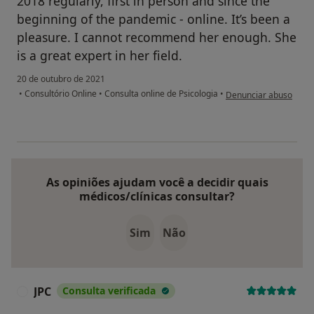
2018 regularly, first in person and since the
beginning of the pandemic - online. It’s been a
pleasure. I cannot recommend her enough. She
is a great expert in her field.
20 de outubro de 2021
na opinião do utilizad
•
Consultório Online
•
Consulta online de Psicologia
•
Denunciar abuso
As opiniões ajudam você a decidir quais
médicos/clínicas consultar?
Sim
Não
JPC
Consulta verificada
J