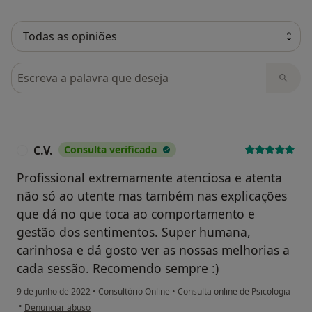
Pesquisar em opiniões
C.V.
Consulta verificada
C
Profissional extremamente atenciosa e atenta
não só ao utente mas também nas explicações
que dá no que toca ao comportamento e
gestão dos sentimentos. Super humana,
carinhosa e dá gosto ver as nossas melhorias a
cada sessão. Recomendo sempre :)
9 de junho de 2022
•
Consultório Online
•
Consulta online de Psicologia
na opinião do utilizador C.V.
•
Denunciar abuso