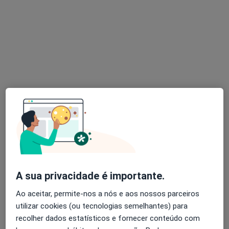
Dra. Leticia Leuze Machado
Psicólogo
24 opiniões
Rua de Álvares Cabral 4400-253, Vila Nova de Gaia
•
Mapa
Consultório de Psicologia Online - V. N. Gaia
Primeira consulta Psicologia
60 €
Esse especialista não oferece agendamento online para esse endereço.
Solicite um atendimento
A sua privacidade é importante.
Ao aceitar, permite-nos a nós e aos nossos parceiros
utilizar cookies (ou tecnologias semelhantes) para
recolher dados estatísticos e fornecer conteúdo com