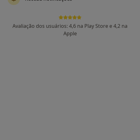
Avaliação dos usuários: 4,6 na Play Store e 4,2 na
Dra. Sónia Cabral
Apple
Psicólogo
72 opiniões
Rua Fernandes dos Anjos, 226, Vila Nova de Gaia
•
Mapa
Consultório privado
Primeira consulta Psicologia
90 €
Esse especialista não oferece agendamento online para esse endereço.
Solicite um atendimento