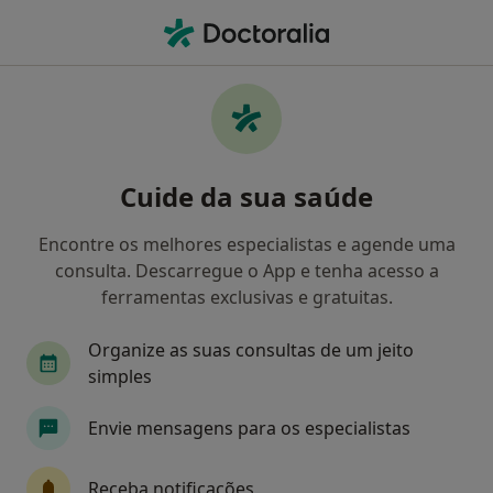
Men
Primeira Consulta Psicologia • Vila Nova de Gaia, Porto
Filters
• 1
Mapa
Primeira consulta Psicologia, Vila Nova de
Cuide da sua saúde
Gaia
Como classificamos os resultados
Encontre os melhores especialistas e agende uma
consulta. Descarregue o App e tenha acesso a
ferramentas exclusivas e gratuitas.
Qual é a especialização que procura?
Organize as suas consultas de um jeito
Psicólogo
Terapeuta alternativo
Ginecolo
simples
Envie mensagens para os especialistas
Receba notificações