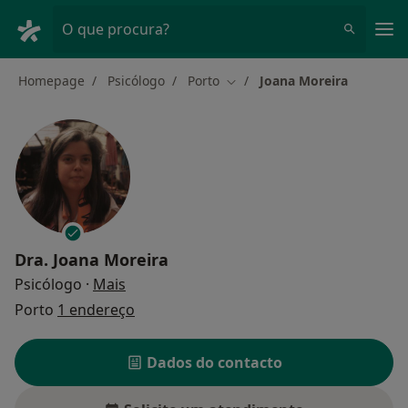
Men
O que procura?
Homepage
Psicólogo
Porto
Joana Moreira
Mudar de cidade
Dra.
Joana Moreira
sobre as especializações
Psicólogo
·
Mais
Porto
1 endereço
Dados do contacto