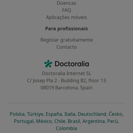
Doencas
FAQ
Aplicações móveis
Para profissionais
Registar gratuitamente
Contacto
Contacto
Doctoralia - Homepage
Doctoralia Internet SL
C/ Josep Pla 2 - Building B2, floor 13
08019 Barcelona, Spain
abre num novo separador
abre num novo separador
abre num novo separador
abre num novo separado
abre num n
abre
Polska
,
Türkiye
,
España
,
Italia
,
Deutschland
,
Česko
,
abre num novo separador
abre num novo separador
abre num novo separador
abre num novo separa
abre num no
abre n
Portugal
,
México
,
Chile
,
Brasil
,
Argentina
,
Perú
,
abre num novo separad
Colombia