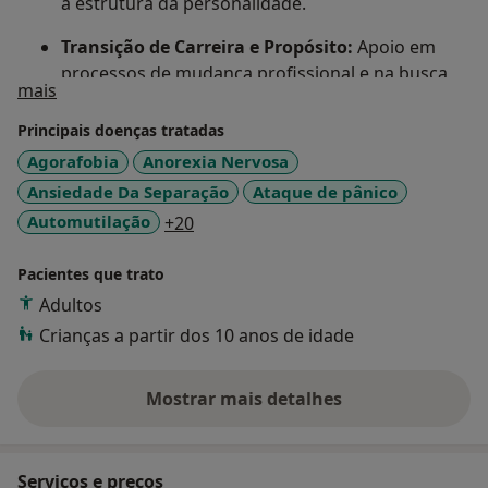
a estrutura da personalidade.
Transição de Carreira e Propósito:
Apoio em
processos de mudança profissional e na busca
Sobre mim
mais
por um sentido de vida alinhado com valores
pessoais.
Principais doenças tratadas
Agorafobia
Anorexia Nervosa
Perturbações do Comportamento Alimentar e
Ansiedade Da Separação
Ataque de pânico
Imagem Corporal:
Acompanhamento em
questões relacionadas com a relação com a
a11y_sr_more_diseases
Automutilação
+20
comida, peso e perceção do corpo.
Pacientes que trato
Adultos
Crianças a partir dos 10 anos de idade
Mostrar mais detalhes
sobre a experiência
Serviços e preços