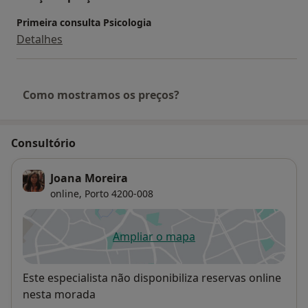
Primeira consulta Psicologia
Detalhes
Como mostramos os preços?
Consultório
Joana Moreira
online,
Porto
4200-008
Ampliar o mapa
abre num novo separador
Disponibilidade
Este especialista não disponibiliza reservas online
nesta morada