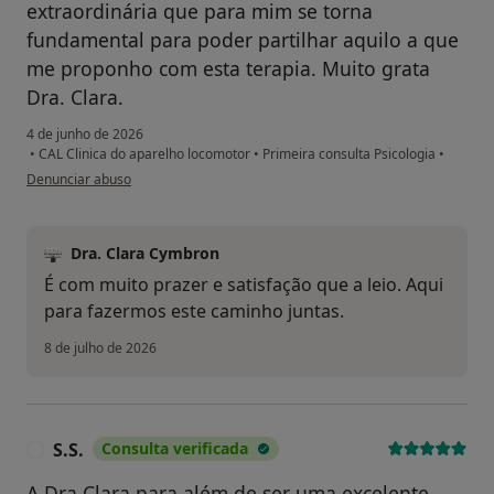
extraordinária que para mim se torna
fundamental para poder partilhar aquilo a que
me proponho com esta terapia. Muito grata
Dra. Clara.
4 de junho de 2026
•
CAL Clinica do aparelho locomotor
•
Primeira consulta Psicologia
•
na opinião do utilizador Lourdes Guerra
Denunciar abuso
Dra. Clara Cymbron
É com muito prazer e satisfação que a leio. Aqui
para fazermos este caminho juntas.
8 de julho de 2026
S.S.
Consulta verificada
S
A Dra Clara para além de ser uma excelente