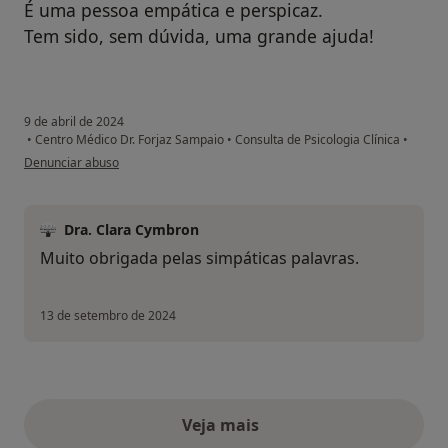
É uma pessoa empática e perspicaz.
Tem sido, sem dúvida, uma grande ajuda!
9 de abril de 2024
•
Centro Médico Dr. Forjaz Sampaio
•
Consulta de Psicologia Clínica
•
na opinião do utilizador Emanuel
Denunciar abuso
Dra. Clara Cymbron
Muito obrigada pelas simpáticas palavras.
13 de setembro de 2024
Veja mais
opiniões acima