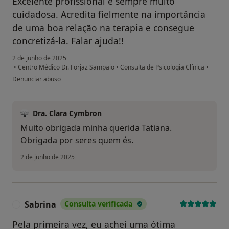
Excelente profissional e sempre muito
cuidadosa. Acredita fielmente na importância
de uma boa relação na terapia e consegue
concretizá-la. Falar ajuda!!
2 de junho de 2025
•
Centro Médico Dr. Forjaz Sampaio
•
Consulta de Psicologia Clínica
•
na opinião do utilizador Tatiana Medeiros
Denunciar abuso
Dra. Clara Cymbron
Muito obrigada minha querida Tatiana.
Obrigada por seres quem és.
2 de junho de 2025
Sabrina
Consulta verificada
S
Pela primeira vez, eu achei uma ótima