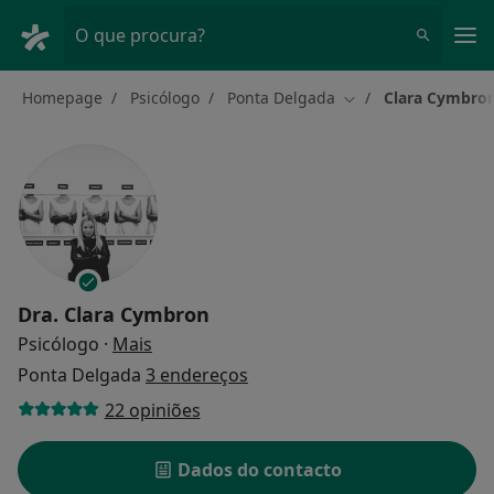
Men
O que procura?
Homepage
Psicólogo
Ponta Delgada
Clara Cymbro
Mudar de cidade
Dra.
Clara Cymbron
sobre as especializações
Psicólogo
·
Mais
Ponta Delgada
3 endereços
22 opiniões
Dados do contacto