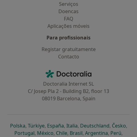
Serviços
Doencas
FAQ
Aplicações móveis
Para profissionais
Registar gratuitamente
Contacto
Contacto
Doctoralia - Homepage
Doctoralia Internet SL
C/ Josep Pla 2 - Building B2, floor 13
08019 Barcelona, Spain
abre num novo separador
abre num novo separador
abre num novo separador
abre num novo separado
abre num n
abre
Polska
,
Türkiye
,
España
,
Italia
,
Deutschland
,
Česko
,
abre num novo separador
abre num novo separador
abre num novo separador
abre num novo separa
abre num no
abre n
Portugal
,
México
,
Chile
,
Brasil
,
Argentina
,
Perú
,