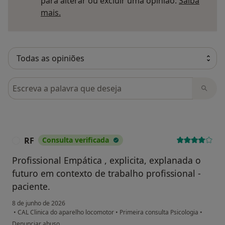
para alterar ou excluir uma opinião.
Saiba
Saber mais sobre pareceres
mais.
Pesquisar em opiniões
RF
Consulta verificada
R
Profissional Empática , explicita, explanada o
futuro em contexto de trabalho profissional -
paciente.
8 de junho de 2026
•
CAL Clinica do aparelho locomotor
•
Primeira consulta Psicologia
•
na opinião do utilizador RF
Denunciar abuso