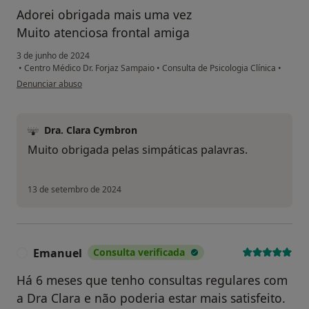
Adorei obrigada mais uma vez
Muito atenciosa frontal amiga
3 de junho de 2024
•
Centro Médico Dr. Forjaz Sampaio
•
Consulta de Psicologia Clínica
•
na opinião do utilizador Alda
Denunciar abuso
Dra. Clara Cymbron
Muito obrigada pelas simpáticas palavras.
13 de setembro de 2024
Emanuel
Consulta verificada
E
Há 6 meses que tenho consultas regulares com
a Dra Clara e não poderia estar mais satisfeito.