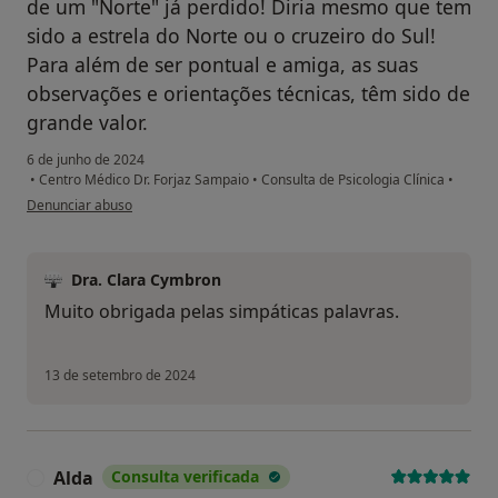
de um "Norte" já perdido! Diria mesmo que tem
sido a estrela do Norte ou o cruzeiro do Sul!
Para além de ser pontual e amiga, as suas
observações e orientações técnicas, têm sido de
grande valor.
6 de junho de 2024
•
Centro Médico Dr. Forjaz Sampaio
•
Consulta de Psicologia Clínica
•
na opinião do utilizador JCM
Denunciar abuso
Dra. Clara Cymbron
Muito obrigada pelas simpáticas palavras.
13 de setembro de 2024
Alda
Consulta verificada
A