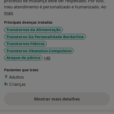
processo de mudança deve ser respeitado. Por isso,
meu atendimento é personalizado e humanizado. Ao
Sobre mim
longo da minha carreira, tive a oportunidade de ajudar
mais
muitas pessoas a superar desafios e alcançar seus
Principais doenças tratadas
objetivos. Estou comprometida em oferecer o melhor
Transtornos da Alimentação
atendimento possível, sempre com empatia e
Transtorno Da Personalidade Borderline
profissionalismo.
Transtornos Fóbicos
Transtorno Obsessivo-Compulsivo
a11y_sr_more_diseases
Ataque de pânico
+46
Pacientes que trato
Adultos
Crianças
Mostrar mais detalhes
sobre a experiência