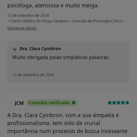
psicóloga, atenciosa e muito meiga.
12 de setembro de 2024
•
Centro Médico Dr. Forjaz Sampaio
•
Consulta de Psicologia Clínica
•
na opinião do utilizador Sabrina
Denunciar abuso
Dra. Clara Cymbron
Muito obrigada pelas simpáticas palavras.
13 de setembro de 2024
JCM
Consulta verificada
J
A Dra. Clara Cymbron, com a sua simpatia e
profissionalismo, tem sido de crurial
importância num processo de busca incessante