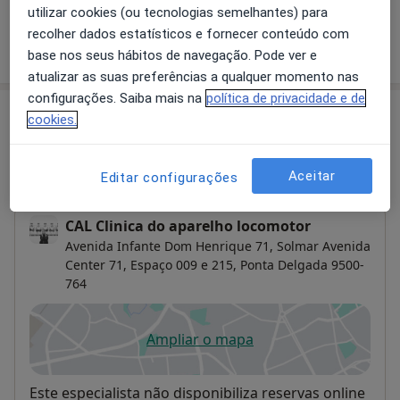
utilizar cookies (ou tecnologias semelhantes) para
recolher dados estatísticos e fornecer conteúdo com
Como mostramos os preços?
base nos seus hábitos de navegação. Pode ver e
atualizar as suas preferências a qualquer momento nas
configurações. Saiba mais na
política de privacidade e de
Consultórios (3)
cookies.
Morada 1
Morada 2
Morada 3
Aceitar
Editar configurações
CAL Clinica do aparelho locomotor
Avenida Infante Dom Henrique 71,
Solmar Avenida
Center 71, Espaço 009 e 215,
Ponta Delgada
9500-
764
Ampliar o mapa
abre num novo separador
Disponibilidade
Este especialista não disponibiliza reservas online