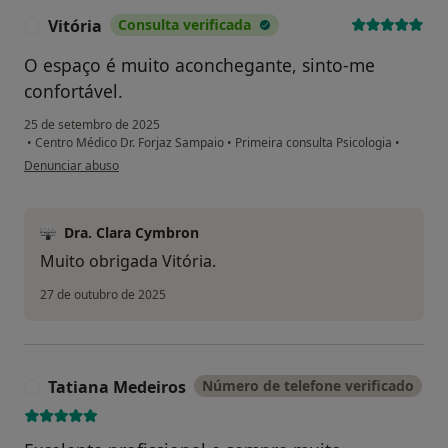
Vitória
Consulta verificada
V
O espaço é muito aconchegante, sinto-me
confortável.
25 de setembro de 2025
•
Centro Médico Dr. Forjaz Sampaio
•
Primeira consulta Psicologia
•
na opinião do utilizador Vitória
Denunciar abuso
Dra. Clara Cymbron
Muito obrigada Vitória.
27 de outubro de 2025
Tatiana Medeiros
Número de telefone verificado
T