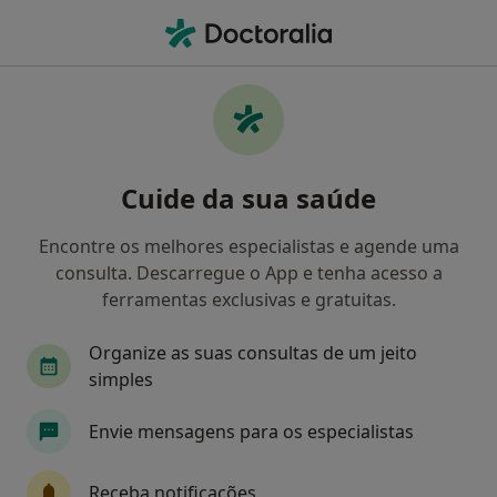
Men
Agorafobia • Ponta Delgada, Ilha de São Miguel
Filters
• 1
Mapa
Agorafobia, Ponta Delgada
Cuide da sua saúde
Como classificamos os resultados
Encontre os melhores especialistas e agende uma
consulta. Descarregue o App e tenha acesso a
Qual é a especialização que procura?
ferramentas exclusivas e gratuitas.
Psicólogo
Terapeuta alternativo
Organize as suas consultas de um jeito
simples
Envie mensagens para os especialistas
Receba notificações