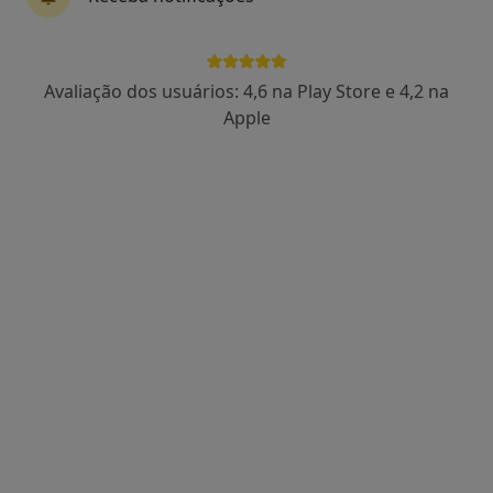
Dra. Sandra Correia
Avaliação dos usuários: 4,6 na Play Store e 4,2 na
Psicólogo, Terapeuta alternativo
Apple
44 opiniões
Psicologia, Hipnose e Coaching, Ponta Delgada
•
Mapa
Consulta de Psicologia Online, Ponta Delgada
Consulta online
desde 60 €
Esse especialista não oferece agendamento online para esse endereço.
Solicite um atendimento