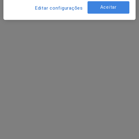
Aceitar
Editar configurações
Dr. André de Campos Pinto
Psicólogo
5 opiniões
Avenida Dom João III, 26, r/c poente nascente, Ponta Delgada
•
Mapa
LALAR - Saúde e Aprendizagem
Consulta online
desde 35 €
Esse especialista não oferece agendamento online para esse endereço.
Solicite um atendimento