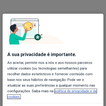
Dr. Francisco Sousa
Psicólogo
5 opiniões
Morada 1
Morada 2
A sua privacidade é importante.
Rua do Espírito Santo 71, Ponta Delgada, Ponta Delgada
•
Mapa
UPmind Academy
Ao aceitar, permite-nos a nós e aos nossos parceiros
Consulta online
Serviço gratuito
utilizar cookies (ou tecnologias semelhantes) para
recolher dados estatísticos e fornecer conteúdo com
Esse especialista não oferece agendamento online para esse endereço.
base nos seus hábitos de navegação. Pode ver e
Solicite um atendimento
atualizar as suas preferências a qualquer momento nas
configurações. Saiba mais na
política de privacidade e de
cookies.