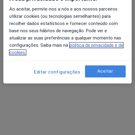
Ao aceitar, permite-nos a nós e aos nossos parceiros
utilizar cookies (ou tecnologias semelhantes) para
recolher dados estatísticos e fornecer conteúdo com
base nos seus hábitos de navegação. Pode ver e
atualizar as suas preferências a qualquer momento nas
Dra. Clara Cymbron
configurações. Saiba mais na
política de privacidade e de
Psicólogo
cookies.
22 opiniões
Morada 1
Morada 2
Morada 3
Aceitar
Editar configurações
Avenida Infante Dom Henrique 71, Ponta Delgada
•
Mapa
CAL Clinica do aparelho locomotor
Primeira consulta Psicologia
desde 60 €
Esse especialista não oferece agendamento online para esse endereço.
Solicite um atendimento