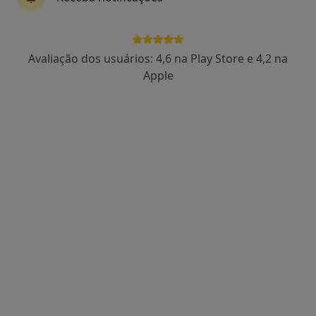
Avaliação dos usuários: 4,6 na Play Store e 4,2 na
Dr. Francisco Sousa
Apple
Psicólogo
5 opiniões
Morada 1
Morada 2
Rua do Espírito Santo 71, Ponta Delgada, Ponta Delgada
•
Mapa
UPmind Academy
Consulta online
Serviço gratuito
Esse especialista não oferece agendamento online para esse endereço.
Solicite um atendimento