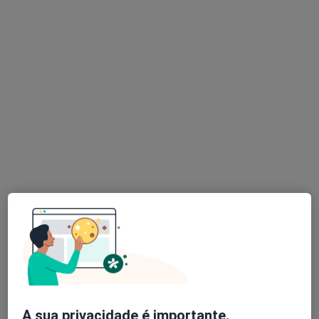
Kelly Soares
Psicólogo
24 opiniões
Rua do Espírito Santo, 71M Fajã de Baixo, Ponta Delgada
•
Mapa
UPmind Academy
Esse especialista não oferece agendamento online para esse endereço.
Solicite um atendimento
A sua privacidade é importante.