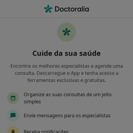
Men
Perturbações Do Comportamento • Ponta Delgada, Ilha de São Miguel
Filters
• 1
Mapa
Perturbações do comportamento, Ponta
Cuide da sua saúde
Delgada
Como classificamos os resultados
Encontre os melhores especialistas e agende uma
consulta. Descarregue o App e tenha acesso a
ferramentas exclusivas e gratuitas.
Qual é a especialização que procura?
Organize as suas consultas de um jeito
Psicólogo
Terapeuta alternativo
simples
Envie mensagens para os especialistas
Receba notificações