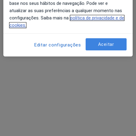
base nos seus hábitos de navegação. Pode ver e
atualizar as suas preferências a qualquer momento nas
configurações. Saiba mais na
política de privacidade e de
Dr. André de Campos Pinto
cookies.
Psicólogo
5 opiniões
Aceitar
Editar configurações
Avenida Dom João III, 26, r/c poente nascente, Ponta Delgada
•
Mapa
LALAR - Saúde e Aprendizagem
Consulta online
desde 35 €
Esse especialista não oferece agendamento online para esse endereço.
Solicite um atendimento