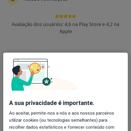
Dra. Sandra Correia
Avaliação dos usuários: 4,6 na Play Store e 4,2 na
Psicólogo, Terapeuta alternativo
Apple
44 opiniões
Psicologia, Hipnose e Coaching, Ponta Delgada
•
Mapa
Consulta de Psicologia Online, Ponta Delgada
Consulta online
desde 60 €
Esse especialista não oferece agendamento online para esse endereço.
Solicite um atendimento
A sua privacidade é importante.
Ao aceitar, permite-nos a nós e aos nossos parceiros
utilizar cookies (ou tecnologias semelhantes) para
recolher dados estatísticos e fornecer conteúdo com