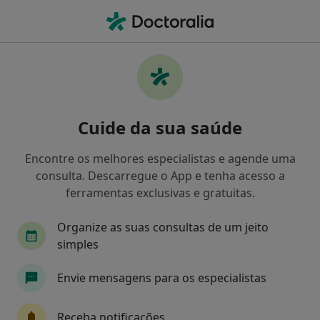
Men
Bulimia Nervosa • Ponta Delgada, Ilha de São Miguel
Filters
• 1
Mapa
Bulimia Nervosa, Ponta Delgada
Cuide da sua saúde
Como classificamos os resultados
Encontre os melhores especialistas e agende uma
consulta. Descarregue o App e tenha acesso a
Qual é a especialização que procura?
ferramentas exclusivas e gratuitas.
Psicólogo
Terapeuta alternativo
Organize as suas consultas de um jeito
simples
Envie mensagens para os especialistas
Receba notificações