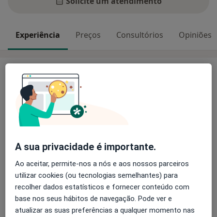
Solicite um atendimento
Experiência
Preços
Consultórios
Opiniões
Experiência
Chamo-me Catarina , sou membro efetivo da ordem
dos psicólogos
nº31073
e, atualmente,
doutoranda
na
área. Em 2023 fundei a PsyLogos uma
iniciativa de
psicologia acessível
, com o objetivo de tornar o apoio
psicológico disponível a todos.
A sua privacidade é importante.
A minha prática clínica é
integrativa
pois avalio
Ao aceitar, permite-nos a nós e aos nossos parceiros
sempre quais abordagens e técnicas melhor se
utilizar cookies (ou tecnologias semelhantes) para
adaptam às tuas necessidades. Acredito numa
recolher dados estatísticos e fornecer conteúdo com
terapia colaborativa
, onde trabalho lado a lado
base nos seus hábitos de navegação. Pode ver e
contigo para que
assumas o controlo da tua vida
.
atualizar as suas preferências a qualquer momento nas