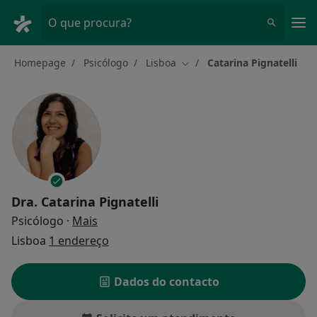
Men
O que procura?
Homepage
Psicólogo
Lisboa
Catarina Pignatelli
Mudar de cidade
Dra.
Catarina Pignatelli
sobre as especializações
Psicólogo
·
Mais
Lisboa
1 endereço
Dados do contacto