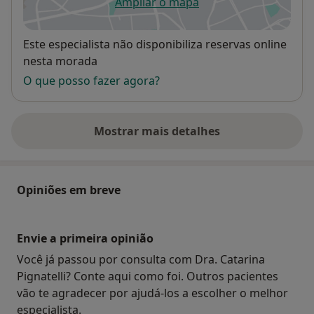
Ampliar o mapa
abre num novo separador
Disponibilidade
Este especialista não disponibiliza reservas online
nesta morada
O que posso fazer agora?
Mostrar mais detalhes
sobre o endereço
Opiniões em breve
Envie a primeira opinião
Você já passou por consulta com Dra. Catarina
Pignatelli? Conte aqui como foi. Outros pacientes
vão te agradecer por ajudá-los a escolher o melhor
especialista.