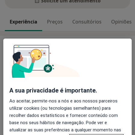
Solicite um atendimento
Experiência
Preços
Consultórios
Opiniões
Experiência
Sou Licenciada em Psicologia pela Faculdade de
Psicologia e Ciências da Educação da Universidade de
Lisboa, Pós-Graduada em Psicoterapia e
Aconselhamento pela Associação Portuguesa de
Terapias Cognitivas e Comportamentais. Especialista
A sua privacidade é importante.
em Psicologia da Saúde e em Terapia Familiar
Sistémica.. Pós Graduada em Psicologia do
Ao aceitar, permite-nos a nós e aos nossos parceiros
Sobre mim
Desenvolvimento com Especialização em Terapia para
mais
utilizar cookies (ou tecnologias semelhantes) para
Crianças, Adolescentes, Jopvens e Adultos. Estou
recolher dados estatísticos e fornecer conteúdo com
Principais doenças tratadas
disponível para lhe prestar um serviço de excelente
base nos seus hábitos de navegação. Pode ver e
Ataque de pânico
Transtorno da Conduta
qualidade com conhecimentos científicos adequados e
atualizar as suas preferências a qualquer momento nas
Transtornos de Aprendizagem
uma vasta experiência profissional. Depois ver o seu