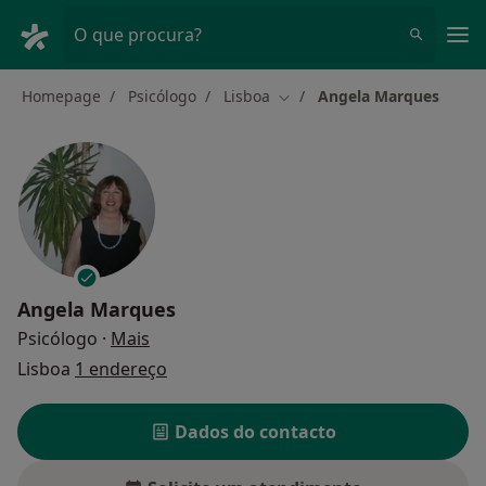
Men
O que procura?
Homepage
Psicólogo
Lisboa
Angela Marques
Mudar de cidade
Angela Marques
sobre as especializações
Psicólogo
·
Mais
Lisboa
1 endereço
Dados do contacto