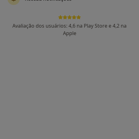
Avaliação dos usuários: 4,6 na Play Store e 4,2 na
Dra. Sandra Correia
Apple
Psicólogo, Terapeuta alternativo
44 opiniões
Morada 1
Morada 2
Rua Dr Antonio Granjo, Lisboa
•
Mapa
Holysticamentes - Lisboa
Acompanhamento de doentes crónicos
desde 60 €
Esse especialista não oferece agendamento online para esse endereço.
Solicite um atendimento