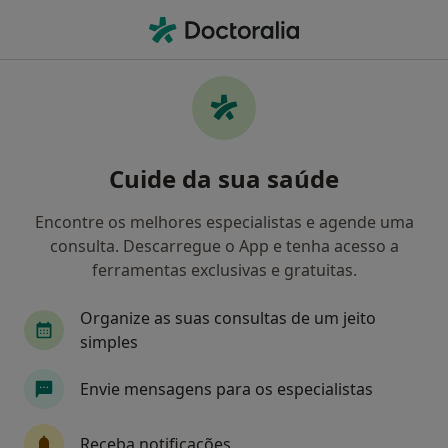
Men
Acompanhamento De Doentes Crónicos • Lisboa, Lisboa
Filters
• 1
Mapa
Acompanhamento de doentes crónicos,
Cuide da sua saúde
Lisboa
Como classificamos os resultados
Encontre os melhores especialistas e agende uma
consulta. Descarregue o App e tenha acesso a
ferramentas exclusivas e gratuitas.
Qual é a especialização que procura?
Organize as suas consultas de um jeito
Psicólogo
Pediatra
Terapeuta da fala
simples
Envie mensagens para os especialistas
Receba notificações