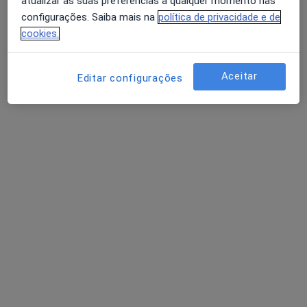
atualizar as suas preferências a qualquer momento nas
configurações. Saiba mais na
política de privacidade e de
cookies.
Aceitar
Editar configurações
Prof. Doutora Marta Pimenta de Brito
Psicólogo
44 opiniões
Av. Antonio Augusto Aguiar, 100, 3dto, Lisboa
•
Mapa
Prof. Doutora Marta Pimenta de Brito
Acompanhamento de doentes crónicos
Preço não disponível
Esse especialista não oferece agendamento online para esse endereço.
Solicite um atendimento