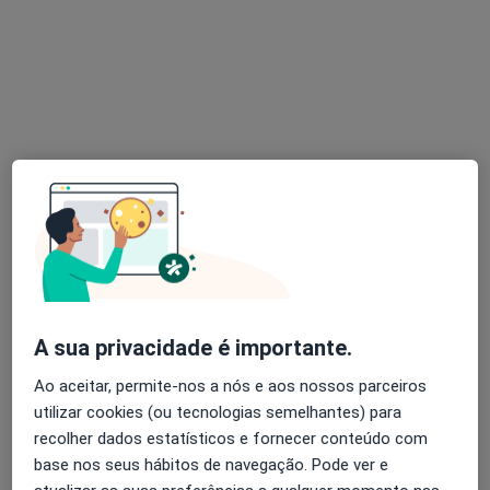
Prof. Ana Cardoso
Psicólogo, Especialista em saúde pública
4 opiniões
http://www.consultorio-psicopedagogia.com - Clínica Gémeos Avenida Conde Valbom, 82, 1º Dt.º, Lisboa
•
Mapa
Consultório privado
Acompanhamento de doentes crónicos
Preço não disponível
A sua privacidade é importante.
Esse especialista não oferece agendamento online para esse endereço.
Ao aceitar, permite-nos a nós e aos nossos parceiros
Solicite um atendimento
utilizar cookies (ou tecnologias semelhantes) para
recolher dados estatísticos e fornecer conteúdo com
base nos seus hábitos de navegação. Pode ver e