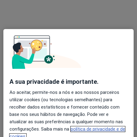
Dr. Martin Lorenzetti
Neurocirurgião
126 opiniões
Rua Duarte Galvão 54, Lisboa
•
Mapa
A sua privacidade é importante.
Hospital Cruz Vermelha
Esse especialista não oferece agendamento online para esse endereço.
Ao aceitar, permite-nos a nós e aos nossos parceiros
utilizar cookies (ou tecnologias semelhantes) para
Solicite um atendimento
recolher dados estatísticos e fornecer conteúdo com
base nos seus hábitos de navegação. Pode ver e
atualizar as suas preferências a qualquer momento nas
configurações. Saiba mais na
política de privacidade e de
cookies.