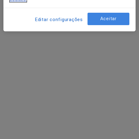
Aceitar
Editar configurações
Dra. Rita de Pádua Antunes
Psicólogo
29 opiniões
Rua João Chagas 10a, Lisboa
•
Mapa
Inês Sampaio Figueiredo - Clínica, Lda
Primeira consulta Psicologia
desde 50 €
Esse especialista não oferece agendamento online para esse endereço.
Solicite um atendimento