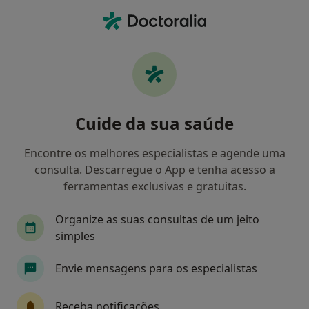
Men
Multicare • Oeiras, Lisboa
Filters
• 1
Mapa
Médicos recomendados de Multicare em
Cuide da sua saúde
Oeiras
Como classificamos os resultados
Encontre os melhores especialistas e agende uma
consulta. Descarregue o App e tenha acesso a
ferramentas exclusivas e gratuitas.
Qual é a especialização que procura?
Organize as suas consultas de um jeito
Psicólogo
Ginecologista
Dentista
Oto
simples
Envie mensagens para os especialistas
Receba notificações