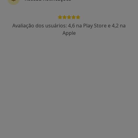
Avaliação dos usuários: 4,6 na Play Store e 4,2 na
Dra. Catarina Lucas
Apple
Psicólogo
86 opiniões
Morada 1
Morada 2
Rua Manuel da Silva Leal, nº 7A, Lisboa
•
Mapa
Centro Catarina Lucas
Primeira consulta Psicologia
desde 60 €
Esse especialista não oferece agendamento online para esse endereço.
Solicite um atendimento