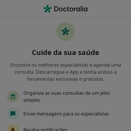
Men
Multicare • Guimarães, Braga
Filters
• 1
Mapa
Médicos recomendados de Multicare em
Cuide da sua saúde
Guimarães
Como classificamos os resultados
Encontre os melhores especialistas e agende uma
consulta. Descarregue o App e tenha acesso a
ferramentas exclusivas e gratuitas.
Qual é a especialização que procura?
Organize as suas consultas de um jeito
simples
Envie mensagens para os especialistas
Receba notificações