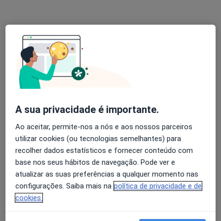
Dra. Armanda Cruz
Gastroenterologista
Rua 25 de Abril, 550, Braga
•
Mapa
A sua privacidade é importante.
Casa de Saúde de S. Lázaro
Ao aceitar, permite-nos a nós e aos nossos parceiros
Consulta online
desde 60 €
utilizar cookies (ou tecnologias semelhantes) para
Esse especialista não oferece agendamento online para esse endereço.
recolher dados estatísticos e fornecer conteúdo com
base nos seus hábitos de navegação. Pode ver e
Solicite um atendimento
atualizar as suas preferências a qualquer momento nas
configurações. Saiba mais na
política de privacidade e de
cookies.