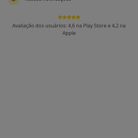
Dra. Virgínia Antunes
Psicólogo
Avaliação dos usuários: 4,6 na Play Store e 4,2 na
213 opiniões
Apple
Especialista em Psicologia Clínica e da Saúde
Mestrado em Psicologia Clínica e da Saúde
Pós-Graduação em Terapia Cognitiva-
Comportamental
Dr Francisco Machado Owen N 196, Braga
•
Mapa
H2v - Psicologia - Lda
Primeira consulta Psicologia
50 €
Esse especialista não oferece agendamento online para esse endereço.
Solicite um atendimento