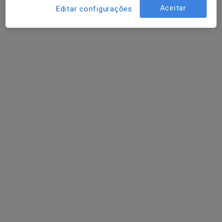
Aceitar
Editar configurações
Elsa Cunha
Podologista
RUA DE VILA MOURA Nº83, Moreira de Cónegos
•
Mapa
Centro Clínico ANATOMIA DO PÉ
Consulta domiciliar Podologia
40 €
Esse especialista não oferece agendamento online para esse endereço.
Solicite um atendimento