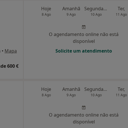
Hoje
Amanhã
Segunda-feira
Ter,
8 Ago
9 Ago
10 Ago
11 Ago
O agendamento online não está
disponível
a
•
Mapa
Solicite um atendimento
de 600 €
Hoje
Amanhã
Segunda-feira
Ter,
8 Ago
9 Ago
10 Ago
11 Ago
O agendamento online não está
disponível