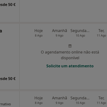
esde 50 €
a
Hoje
Amanhã
Segunda-feira
Ter,
8 Ago
9 Ago
10 Ago
11 Ago
O agendamento online não está
disponível
Solicite um atendimento
esde 50 €
Hoje
Amanhã
Segunda-feira
Ter,
8 Ago
9 Ago
10 Ago
11 Ago
rnativo