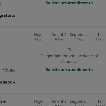
a
Solicite um atendimento
 gratuito
Hoje
Amanhã
Segunda-feira
Ter,
8 Ago
9 Ago
10 Ago
11 Ago
O agendamento online não está
disponível
elo 33, Linda A Velha
•
Mapa
Solicite um atendimento
esde 50 €
do
Hoje
Amanhã
Segunda-feira
Ter,