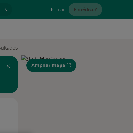
Entrar
É médico?
sultados
Ampliar mapa
Qua
Qui,
Sex,
12 Ago
13 Ago
14 Ago