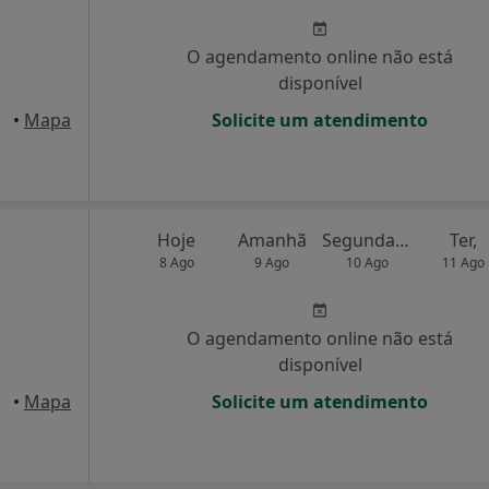
O agendamento online não está
disponível
elha
•
Mapa
Solicite um atendimento
Hoje
Amanhã
Segunda-feira
Ter,
8 Ago
9 Ago
10 Ago
11 Ago
O agendamento online não está
disponível
axide
•
Mapa
Solicite um atendimento