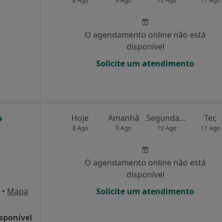
8 Ago
9 Ago
10 Ago
11 Ago
O agendamento online não está
disponível
Solicite um atendimento
Hoje
Amanhã
Segunda-feira
Ter,
8 Ago
9 Ago
10 Ago
11 Ago
O agendamento online não está
disponível
•
Mapa
Solicite um atendimento
sponível