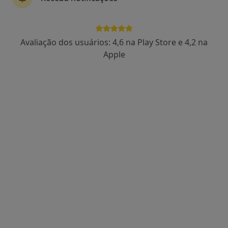
Prof. Dr Victor F Certal
Otorrinolaringologista
Avaliação dos usuários: 4,6 na Play Store e 4,2 na
17 opiniões
Apple
Estrada da Circunvalação 14341, Porto
•
Mapa
Hospital CUF Porto
Esse especialista não oferece agendamento online para esse endereço.
Solicite um atendimento