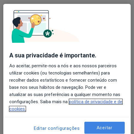
10 opiniões
R Agramonte 56, Porto
•
Mapa
Idealclinic-Centro Clínico
Esse especialista não oferece agendamento online para esse endereço.
Solicite um atendimento
A sua privacidade é importante.
Ao aceitar, permite-nos a nós e aos nossos parceiros
utilizar cookies (ou tecnologias semelhantes) para
recolher dados estatísticos e fornecer conteúdo com
base nos seus hábitos de navegação. Pode ver e
atualizar as suas preferências a qualquer momento nas
configurações. Saiba mais na
política de privacidade e de
cookies.
Dra. Joana Cordeiro Dias
Psicólogo
Aceitar
Editar configurações
25 opiniões