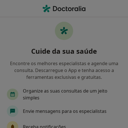
Men
Multicare • Ermesinde, Porto
Filters
• 1
Mapa
Médicos recomendados de Multicare em
Cuide da sua saúde
Ermesinde
Como classificamos os resultados
Encontre os melhores especialistas e agende uma
consulta. Descarregue o App e tenha acesso a
ferramentas exclusivas e gratuitas.
Qual é a especialização que procura?
Organize as suas consultas de um jeito
simples
Envie mensagens para os especialistas
Receba notificações