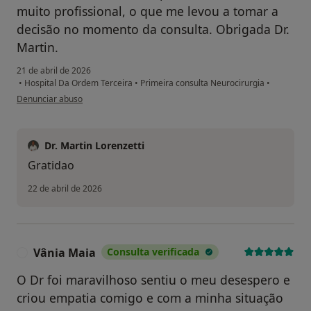
muito profissional, o que me levou a tomar a
decisão no momento da consulta. Obrigada Dr.
Martin.
21 de abril de 2026
•
Hospital Da Ordem Terceira
•
Primeira consulta Neurocirurgia
•
na opinião do utilizador Deolinda Nunes
Denunciar abuso
Dr. Martin Lorenzetti
Gratidao
22 de abril de 2026
Vânia Maia
Consulta verificada
V
O Dr foi maravilhoso sentiu o meu desespero e
criou empatia comigo e com a minha situação