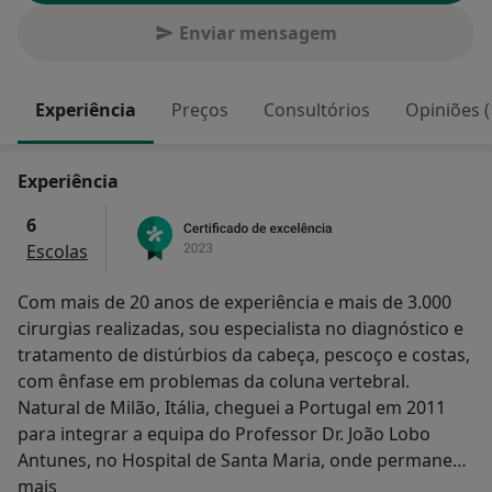
Enviar mensagem
Experiência
Preços
Consultórios
Opiniões (
Experiência
6
Escolas
Com mais de 20 anos de experiência e mais de 3.000
cirurgias realizadas, sou especialista no diagnóstico e
tratamento de distúrbios da cabeça, pescoço e costas,
com ênfase em problemas da coluna vertebral.
Natural de Milão, Itália, cheguei a Portugal em 2011
para integrar a equipa do Professor Dr. João Lobo
Antunes, no Hospital de Santa Maria, onde permaneci
Sobre mim
até 2018. Tenho como foco a melhoria da qualidade de
mais