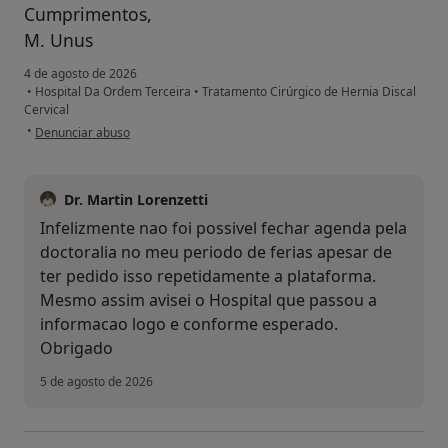
Cumprimentos,
M. Unus
4 de agosto de 2026
•
Hospital Da Ordem Terceira
•
Tratamento Cirúrgico de Hernia Discal
Cervical
na opinião do utilizador M. Unus
•
Denunciar abuso
Dr. Martin Lorenzetti
Infelizmente nao foi possivel fechar agenda pela
doctoralia no meu periodo de ferias apesar de
ter pedido isso repetidamente a plataforma.
Mesmo assim avisei o Hospital que passou a
informacao logo e conforme esperado.
Obrigado
5 de agosto de 2026