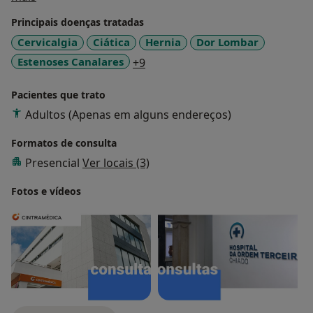
vida dos meus pacientes, oferecendo um
Principais doenças tratadas
acompanhamento próximo durante o processo de
Cervicalgia
Ciática
Hernia
Dor Lombar
recuperação.
a11y_sr_more_diseases
Estenoses Canalares
+9
Pacientes que trato
Adultos (Apenas em alguns endereços)
Formatos de consulta
Presencial
Ver locais (3)
Fotos e vídeos