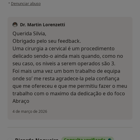
na opinião do utilizador Silvia Carreiras
•
Denunciar abuso
Dr. Martin Lorenzetti
Querida Silvia,
Obrigado pelo seu feedback.
Uma cirurgia a cervical é um procedimento
delicado sendo-o ainda mais quando, como no
seu caso, os niveis a serem operados são 3.
Foi mais uma vez um bom trabalho de equipa
onde so’ me resta agradece-la pela confiança
que me ofereceu e que me permitiu fazer o meu
trabalho com o maximo da dedicação e do foco
Abraço
4 de março de 2026
Consulta verificada