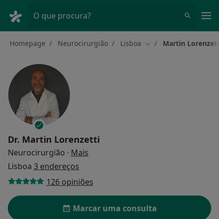
Men
O que procura?
Homepage
Neurocirurgião
Lisboa
Martin Lorenzett
Mudar de cidade
Dr.
Martin Lorenzetti
sobre as especializações
Neurocirurgião
·
Mais
Lisboa
3 endereços
126 opiniões
Marcar uma consulta