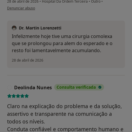
28 de abril de 2026
•
Hospital Da Ordem Terceira
•
Outro
•
na opinião do utilizador Florbela paulino
Denunciar abuso
Dr. Martin Lorenzetti
Infelizmente hoje tive uma cirurgia comolexa
que se prolongou para alem do esperado e o
resto foi lamentavelmente acumulando.
28 de abril de 2026
Deolinda Nunes
Consulta verificada
D
Claro na explicação do problema e da solução,
assertivo e transparente na comunicação a
todos os níveis.
Conduta confiável e comportamento humano e