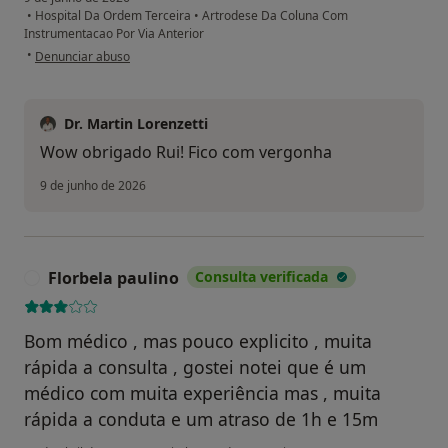
•
Hospital Da Ordem Terceira
•
Artrodese Da Coluna Com
Instrumentacao Por Via Anterior
na opinião do utilizador Rui Marques
•
Denunciar abuso
Dr. Martin Lorenzetti
Wow obrigado Rui! Fico com vergonha
9 de junho de 2026
Florbela paulino
Consulta verificada
F
Bom médico , mas pouco explicito , muita
rápida a consulta , gostei notei que é um
médico com muita experiência mas , muita
rápida a conduta e um atraso de 1h e 15m