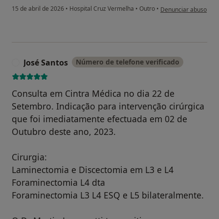
na opinião do utiliza
15 de abril de 2026
•
Hospital Cruz Vermelha
•
Outro
•
Denunciar abuso
José Santos
Número de telefone verificado
J
Consulta em Cintra Médica no dia 22 de
Setembro. Indicação para intervenção cirúrgica
que foi imediatamente efectuada em 02 de
Outubro deste ano, 2023.
Cirurgia:
Laminectomia e Discectomia em L3 e L4
Foraminectomia L4 dta
Foraminectomia L3 L4 ESQ e L5 bilateralmente.