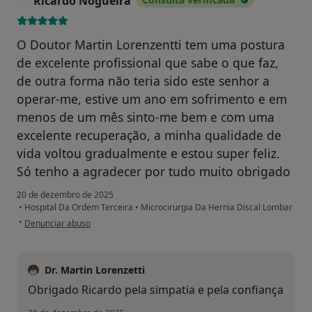
Ricardo Nogueira
R
O Doutor Martin Lorenzentti tem uma postura
de excelente profissional que sabe o que faz,
de outra forma não teria sido este senhor a
operar-me, estive um ano em sofrimento e em
menos de um mês sinto-me bem e com uma
excelente recuperação, a minha qualidade de
vida voltou gradualmente e estou super feliz.
Só tenho a agradecer por tudo muito obrigado
20 de dezembro de 2025
•
Hospital Da Ordem Terceira
•
Microcirurgia Da Hernia Discal Lombar
na opinião do utilizador Ricardo Nogueira
•
Denunciar abuso
Dr. Martin Lorenzetti
Obrigado Ricardo pela simpatia e pela confiança