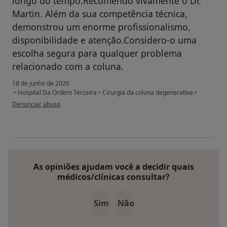
longo do tempo.Recomendo vivamente o Dr.
Martin. Além da sua competência técnica,
demonstrou um enorme profissionalismo,
disponibilidade e atenção.Considero-o uma
escolha segura para qualquer problema
relacionado com a coluna.
18 de junho de 2026
•
Hospital Da Ordem Terceira
•
Cirurgia da coluna degenerativa
•
na opinião do utilizador Sheylla Bhanji
Denunciar abuso
As opiniões ajudam você a decidir quais
médicos/clínicas consultar?
Sim
Não