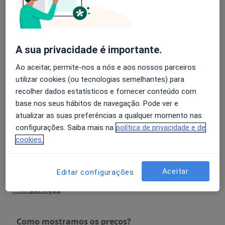
Detalhes
Plastia das Arterias
Detalhes
A sua privacidade é importante.
Ao aceitar, permite-nos a nós e aos nossos parceiros
Excisão de Tumor Carotideo
utilizar cookies (ou tecnologias semelhantes) para
Detalhes
recolher dados estatísticos e fornecer conteúdo com
base nos seus hábitos de navegação. Pode ver e
Ligadura das Arterias Iliacas
atualizar as suas preferências a qualquer momento nas
Detalhes
configurações. Saiba mais na
política de privacidade e de
cookies.
Ligadura de Carotida
Detalhes
Aceitar
Editar configurações
+ 41 serviços
Como mostramos os preços?