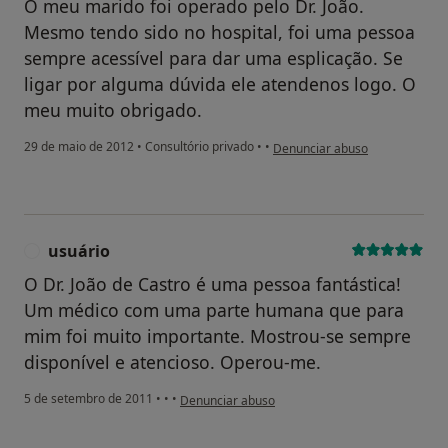
O meu marido foi operado pelo Dr. João.
Mesmo tendo sido no hospital, foi uma pessoa
sempre acessível para dar uma esplicação. Se
ligar por alguma dúvida ele atendenos logo. O
meu muito obrigado.
na opinião do utilizador pacie
29 de maio de 2012
•
Consultório privado
•
•
Denunciar abuso
usuário
U
O Dr. João de Castro é uma pessoa fantástica!
Um médico com uma parte humana que para
mim foi muito importante. Mostrou-se sempre
disponível e atencioso. Operou-me.
na opinião do utilizador usuário
5 de setembro de 2011
•
•
•
Denunciar abuso