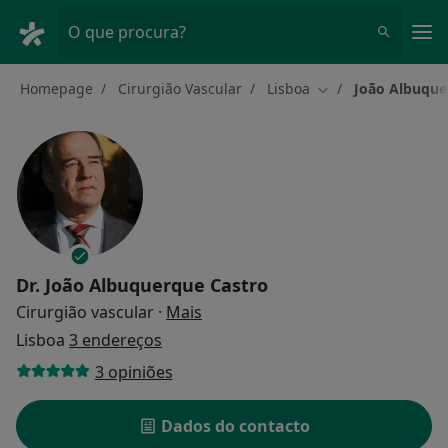
Men
O que procura?
Homepage
Cirurgião Vascular
Lisboa
João Albuque
Mudar de cidade
Dr.
João Albuquerque Castro
sobre as especializações
Cirurgião vascular
·
Mais
Lisboa
3 endereços
3 opiniões
Dados do contacto