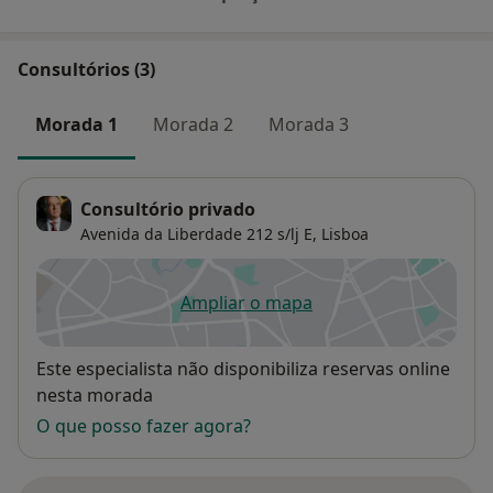
Consultórios (3)
Morada 1
Morada 2
Morada 3
Consultório privado
Avenida da Liberdade 212 s/lj E,
Lisboa
Ampliar o mapa
abre num novo separador
Disponibilidade
Este especialista não disponibiliza reservas online
nesta morada
O que posso fazer agora?