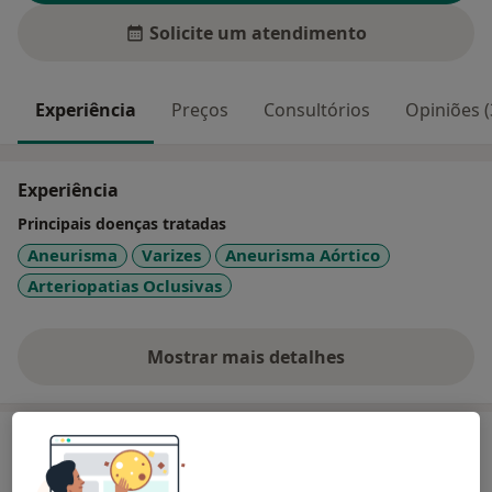
Solicite um atendimento
Experiência
Preços
Consultórios
Opiniões (
Experiência
Principais doenças tratadas
Aneurisma
Varizes
Aneurisma Aórtico
Arteriopatias Oclusivas
Mostrar mais detalhes
sobre a experiência
Serviços e preços
Angiografia