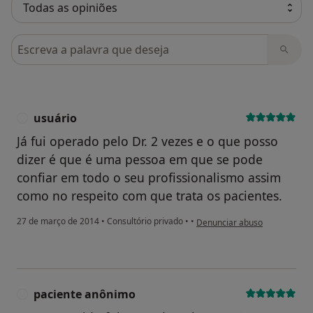
Pesquisar em opiniões
usuário
U
Já fui operado pelo Dr. 2 vezes e o que posso
dizer é que é uma pessoa em que se pode
confiar em todo o seu profissionalismo assim
como no respeito com que trata os pacientes.
na opinião do utilizador usuár
27 de março de 2014
•
Consultório privado
•
•
Denunciar abuso
paciente anônimo
P