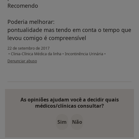
Recomendo
Poderia melhorar:
pontualidade mas tendo em conta o tempo que
levou comigo é compreensível
22 de setembro de 2017
•
Clinia-Clínica Médica da linha
•
Incontinência Urinária
•
na opinião do utilizador Conta eliminada
Denunciar abuso
As opiniões ajudam você a decidir quais
médicos/clínicas consultar?
Sim
Não