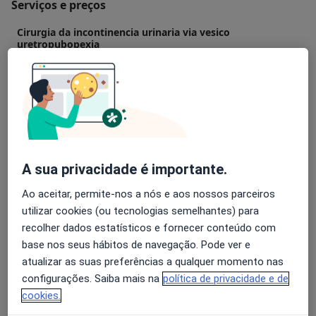
Serviços e preços
Cirurgia da incontinencia urinaria via vesico
uretropubopexia
Detalhes
Ecografia dos rins, bexiga e próstata
Detalhes
Postectomia (Circuncisão)
A sua privacidade é importante.
Detalhes
Ao aceitar, permite-nos a nós e aos nossos parceiros
Primeira consulta Urologia
utilizar cookies (ou tecnologias semelhantes) para
Detalhes
recolher dados estatísticos e fornecer conteúdo com
base nos seus hábitos de navegação. Pode ver e
atualizar as suas preferências a qualquer momento nas
Prostatectomia Por Cancer
configurações. Saiba mais na
política de privacidade e de
Detalhes
cookies.