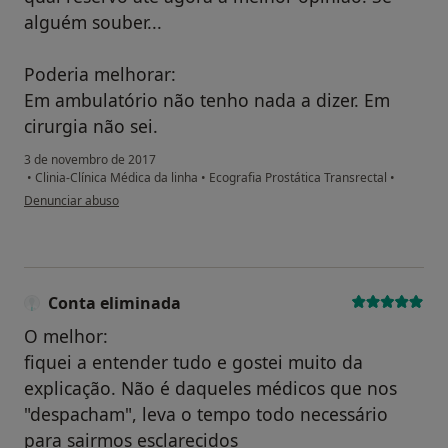
alguém souber...
Poderia melhorar:
Em ambulatório não tenho nada a dizer. Em
cirurgia não sei.
3 de novembro de 2017
•
Clinia-Clínica Médica da linha
•
Ecografia Prostática Transrectal
•
na opinião do utilizador Conta eliminada
Denunciar abuso
Conta eliminada
O melhor:
fiquei a entender tudo e gostei muito da
explicação. Não é daqueles médicos que nos
"despacham", leva o tempo todo necessário
para sairmos esclarecidos