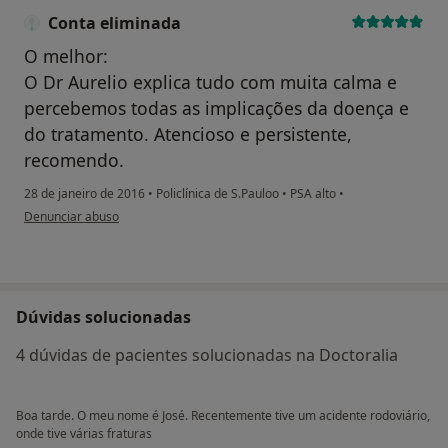
Conta eliminada
O melhor:
O Dr Aurelio explica tudo com muita calma e
percebemos todas as implicações da doença e
do tratamento. Atencioso e persistente,
recomendo.
28 de janeiro de 2016
•
Policlínica de S.Pauloo
•
PSA alto
•
na opinião do utilizador Conta eliminada
Denunciar abuso
Dúvidas solucionadas
4 dúvidas de pacientes solucionadas na Doctoralia
Boa tarde. O meu nome é José. Recentemente tive um acidente rodoviário,
onde tive várias fraturas