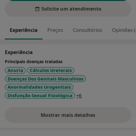
Solicite um atendimento
Experiência
Preços
Consultórios
Opiniões (
Experiência
Principais doenças tratadas
Anuria
Cálculos Ureterais
Doenças Dos Genitais Masculinos
Anormalidades Urogenitais
a11y_sr_more_diseases
Disfunção Sexual Fisiológica
+6
Mostrar mais detalhes
sobre a experiência