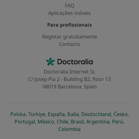
FAQ
Aplicações móveis
Para profissionais
Registar gratuitamente
Contacto
Contacto
Doctoralia - Homepage
Doctoralia Internet SL
C/ Josep Pla 2 - Building B2, floor 13
08019 Barcelona, Spain
abre num novo separador
abre num novo separador
abre num novo separador
abre num novo separado
abre num n
abre
Polska
,
Türkiye
,
España
,
Italia
,
Deutschland
,
Česko
,
abre num novo separador
abre num novo separador
abre num novo separador
abre num novo separa
abre num no
abre n
Portugal
,
México
,
Chile
,
Brasil
,
Argentina
,
Perú
,
abre num novo separad
Colombia