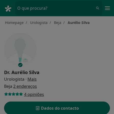
Men
O que procura?
Homepage
Urologista
Beja
Aurélio Silva
Dr.
Aurélio Silva
sobre as especializações
Urologista
·
Mais
Beja
2 endereços
4 opiniões
Dados do contacto