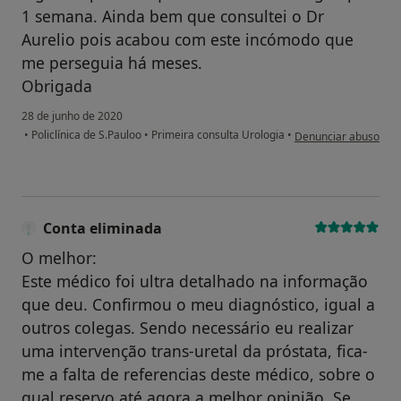
1 semana. Ainda bem que consultei o Dr
Aurelio pois acabou com este incómodo que
me perseguia há meses.
Obrigada
28 de junho de 2020
na opinião do utiliza
•
Policlínica de S.Pauloo
•
Primeira consulta Urologia
•
Denunciar abuso
Conta eliminada
O melhor:
Este médico foi ultra detalhado na informação
que deu. Confirmou o meu diagnóstico, igual a
outros colegas. Sendo necessário eu realizar
uma intervenção trans-uretal da próstata, fica-
me a falta de referencias deste médico, sobre o
qual reservo até agora a melhor opinião. Se