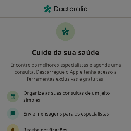
Men
Multicare • Coimbra, Coimbra
Filters
• 1
Mapa
Médicos recomendados de Multicare em
Cuide da sua saúde
Coimbra
Como classificamos os resultados
Encontre os melhores especialistas e agende uma
consulta. Descarregue o App e tenha acesso a
ferramentas exclusivas e gratuitas.
Qual é a especialização que procura?
Organize as suas consultas de um jeito
Oftalmologista
Urologista
Psiquiatra
simples
Envie mensagens para os especialistas
Receba notificações