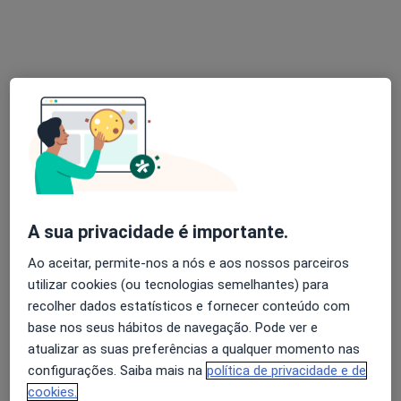
Antonio Guilherme de Oliveira
Urologista
2 opiniões
Praceta Robalo Cordeiro, Coimbra
•
Mapa
Idealmed - Unidade Hospitalar de Coimbra
Esse especialista não oferece agendamento online para esse endereço.
Solicite um atendimento
A sua privacidade é importante.
Ao aceitar, permite-nos a nós e aos nossos parceiros
utilizar cookies (ou tecnologias semelhantes) para
recolher dados estatísticos e fornecer conteúdo com
base nos seus hábitos de navegação. Pode ver e
atualizar as suas preferências a qualquer momento nas
configurações. Saiba mais na
política de privacidade e de
cookies.