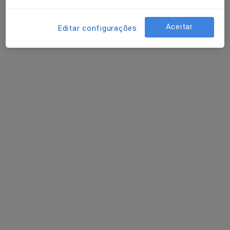
Dra. Rita Lemos
Psicólogo
Aceitar
Editar configurações
2 opiniões
Miranda do Corvo, Miranda Do Corvo
•
Mapa
Rita Lemos
Primeira consulta Psicologia
Preço não disponível
Esse especialista não oferece agendamento online para esse endereço.
Solicite um atendimento