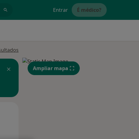
Entrar
É médico?
sultados
Ampliar mapa
Qui,
Sex,
Sáb,
13 Ago
14 Ago
15 Ago