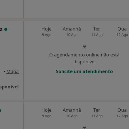
iz
Hoje
Amanhã
Ter,
Qua
9 Ago
10 Ago
11 Ago
12 Ago
O agendamento online não está
disponível
s de Rana
•
Mapa
Solicite um atendimento
sponível
Hoje
Amanhã
Ter,
Qua
9 Ago
10 Ago
11 Ago
12 Ago