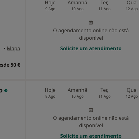
Hoje
Amanhã
Ter,
Qua
9 Ago
10 Ago
11 Ago
12 Ago
O agendamento online não está
disponível
elo 33, Linda A Velha
•
Mapa
Solicite um atendimento
esde 50 €
do
Hoje
Amanhã
Ter,
Qua
9 Ago
10 Ago
11 Ago
12 Ago
O agendamento online não está
disponível
Solicite um atendimento