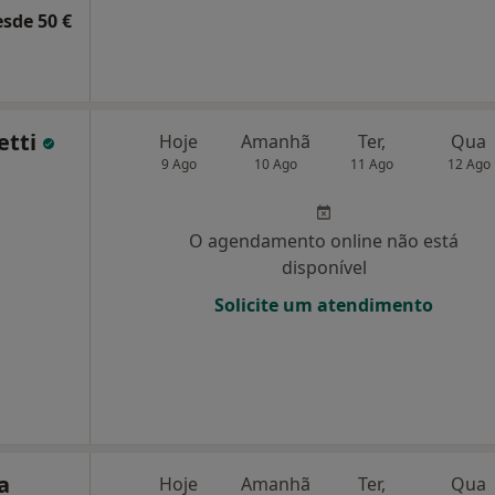
esde 50 €
etti
Hoje
Amanhã
Ter,
Qua
9 Ago
10 Ago
11 Ago
12 Ago
O agendamento online não está
disponível
Solicite um atendimento
a
Hoje
Amanhã
Ter,
Qua