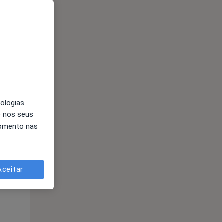
nologias
e nos seus
momento nas
Qui,
Sex,
Sáb,
13 Ago
14 Ago
15 Ago
Aceitar