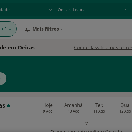
dade, doença ou nome
p. ex. Lisboa
e
•
1
Mais filtros
ade em Oeiras
Como classificamos os re
a
cas
Hoje
Amanhã
Ter,
Qua
9 Ago
10 Ago
11 Ago
12 Ago
O agendamento online não está