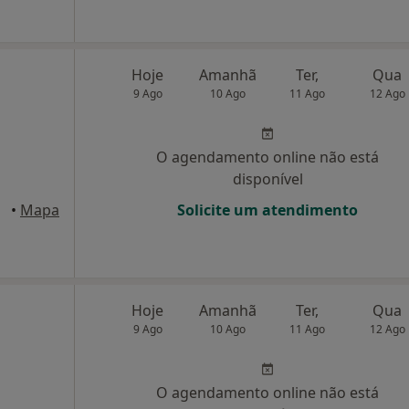
Hoje
Amanhã
Ter,
Qua
9 Ago
10 Ago
11 Ago
12 Ago
O agendamento online não está
disponível
axide
•
Mapa
Solicite um atendimento
Hoje
Amanhã
Ter,
Qua
9 Ago
10 Ago
11 Ago
12 Ago
O agendamento online não está