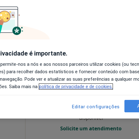
disponível
Solicite um atendimento
Mapa
rivacidade é importante.
esde 60 €
 permite-nos a nós e aos nossos parceiros utilizar cookies (ou tec
s) para recolher dados estatísticos e fornecer conteúdo com bas
 navegação. Pode ver e atualizar as suas preferências a qualquer 
Hoje
Amanhã
Ter,
Qua
ões. Saiba mais na
política de privacidade e de cookies.
9 Ago
10 Ago
11 Ago
12 Ago
Editar configurações
O agendamento online não está
disponível
Solicite um atendimento