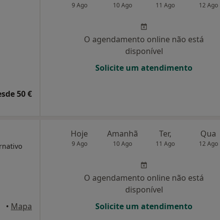
9 Ago
10 Ago
11 Ago
12 Ago
O agendamento online não está
disponível
Solicite um atendimento
esde 50 €
Hoje
Amanhã
Ter,
Qua
9 Ago
10 Ago
11 Ago
12 Ago
rnativo
O agendamento online não está
disponível
elha
•
Mapa
Solicite um atendimento