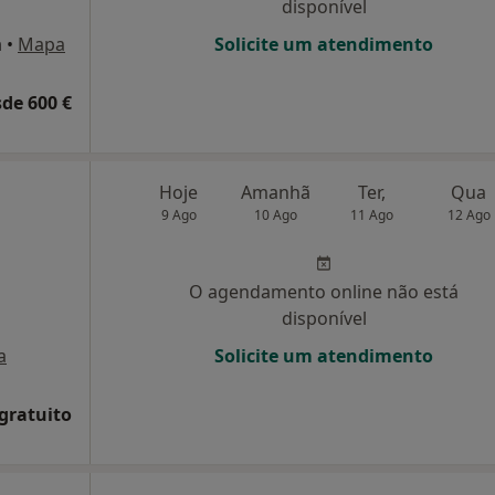
disponível
a
•
Mapa
Solicite um atendimento
de 600 €
Hoje
Amanhã
Ter,
Qua
9 Ago
10 Ago
11 Ago
12 Ago
O agendamento online não está
disponível
a
Solicite um atendimento
 gratuito