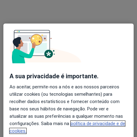
Dra. Rita de Pádua Antunes
Psicólogo
29 opiniões
Rua João Chagas 10a, Lisboa
•
Mapa
Inês Sampaio Figueiredo - Clínica, Lda
Primeira consulta Psicologia
desde 50 €
A sua privacidade é importante.
Esse especialista não oferece agendamento online para esse endereço.
Ao aceitar, permite-nos a nós e aos nossos parceiros
utilizar cookies (ou tecnologias semelhantes) para
Solicite um atendimento
recolher dados estatísticos e fornecer conteúdo com
base nos seus hábitos de navegação. Pode ver e
atualizar as suas preferências a qualquer momento nas
configurações. Saiba mais na
política de privacidade e de
cookies.