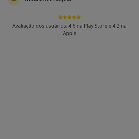
Dra. Catarina Lucas
Avaliação dos usuários: 4,6 na Play Store e 4,2 na
Psicólogo
Apple
86 opiniões
Morada 1
Morada 2
Rua Manuel da Silva Leal, nº 7A, Lisboa
•
Mapa
Centro Catarina Lucas
Primeira consulta Psicologia
desde 60 €
Esse especialista não oferece agendamento online para esse endereço.
Solicite um atendimento