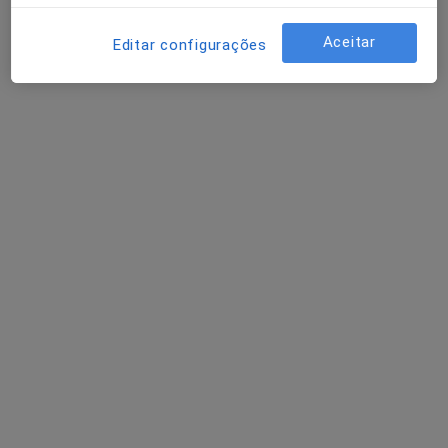
Aceitar
Editar configurações
Dr. Gil Fernando Oliveira
Dentista
64 opiniões
Azinhaga Torre do Fato, 33-B 1º E, Lisboa
•
Mapa
Consultório privado
Aparelho Fixo
desde 600 €
Esse especialista não oferece agendamento online para esse endereço.
Solicite um atendimento