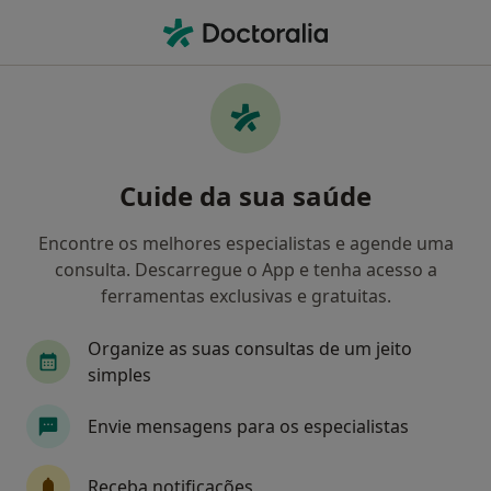
Men
Axa • Oeiras, Lisboa
Filters
• 1
Mapa
Médicos recomendados de Axa em Oeiras
Cuide da sua saúde
Como classificamos os resultados
Encontre os melhores especialistas e agende uma
consulta. Descarregue o App e tenha acesso a
Qual é a especialização que procura?
ferramentas exclusivas e gratuitas.
Psicólogo
Organize as suas consultas de um jeito
simples
Envie mensagens para os especialistas
Receba notificações