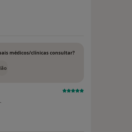
e
uais médicos/clínicas consultar?
Não
.
imo