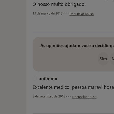
O nosso muito obrigado.
na opinião do utilizador pacient
19 de março de 2017
•
•
•
Denunciar abuso
As opiniões ajudam você a decidir q
Sim
anônimo
A
Excelente medico, pessoa maravilhosa
na opinião do utilizador anôn
3 de setembro de 2013
•
•
•
Denunciar abuso