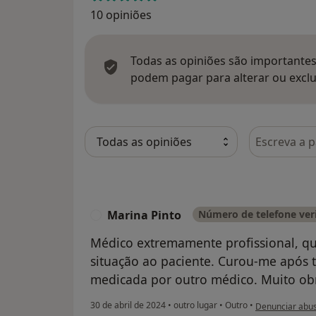
10 opiniões
Todas as opiniões são importantes,
podem pagar para alterar ou exclu
Pesquisar e
Marina Pinto
Número de telefone ver
M
Médico extremamente profissional, qu
situação ao paciente. Curou-me após 
medicada por outro médico. Muito ob
na opinião do u
30 de abril de 2024
•
outro lugar
•
Outro
•
Denunciar abu