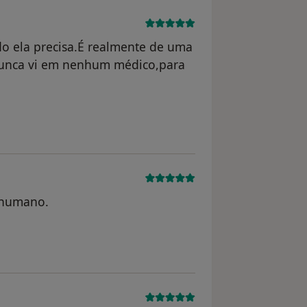
do ela precisa.É realmente de uma
unca vi em nenhum médico,para
!
imo
 humano.
mo