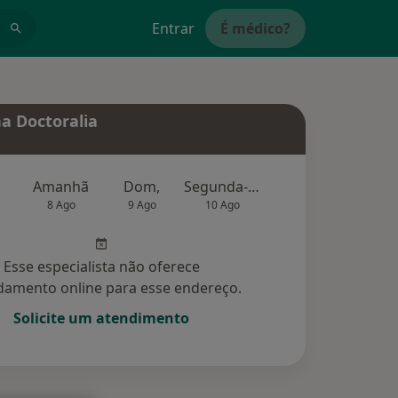
Entrar
É médico?
a Doctoralia
Amanhã
Dom,
Segunda-feira
Ter,
Qu
8 Ago
9 Ago
10 Ago
11 Ago
12 Ag
Esse especialista não oferece
amento online para esse endereço.
Solicite um atendimento