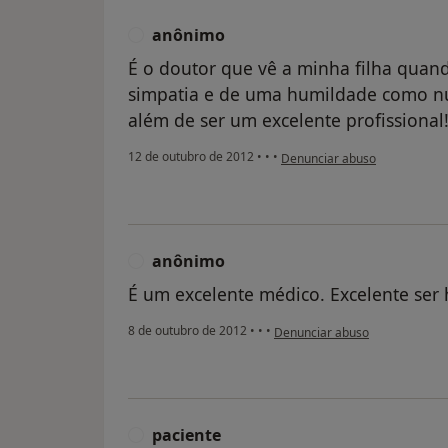
anônimo
A
É o doutor que vê a minha filha quan
simpatia e de uma humildade como n
além de ser um excelente profissional
na opinião do utilizador anôn
12 de outubro de 2012
•
•
•
Denunciar abuso
anônimo
A
É um excelente médico. Excelente ser
na opinião do utilizador anôni
8 de outubro de 2012
•
•
•
Denunciar abuso
paciente
P