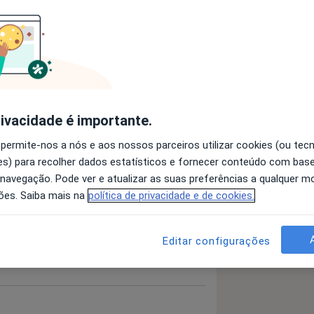
a11y_sr_more_diseases
eatoma
Doença De Meniere
+4
 detalhes
bre a experiência
rivacidade é importante.
 permite-nos a nós e aos nossos parceiros utilizar cookies (ou tec
s) para recolher dados estatísticos e fornecer conteúdo com bas
 navegação. Pode ver e atualizar as suas preferências a qualquer 
a
ões. Saiba mais na
política de privacidade e de cookies.
Editar configurações