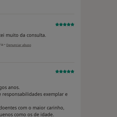
ei muito da consulta.
na opinião do utilizador Ana
ia
•
Denunciar abuso
gos anos.
 responsabilidades exemplar e
doentes com o maior carinho,
quenos como os de idade.