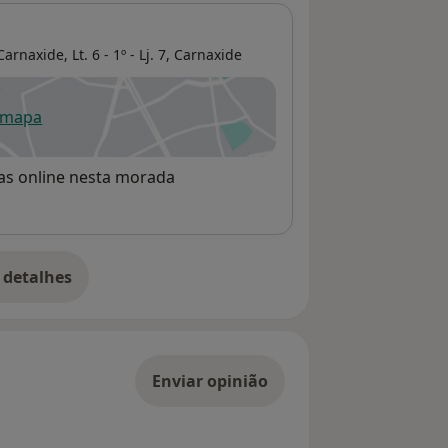
naxide, Lt. 6 - 1º - Lj. 7,
Carnaxide
 mapa
re num novo separador
rvas online nesta morada
 detalhes
bre o endereço
Enviar opinião