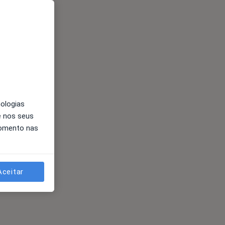
nologias
e nos seus
momento nas
Aceitar