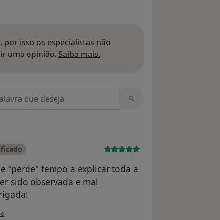
 por isso os especialistas não
Saber mais sobre pareceres
ir uma opinião.
Saiba mais.
m opiniões
ificado
e "perde" tempo a explicar toda a
ter sido observada e mal
rigada!
tilizador Marina Pinto
so