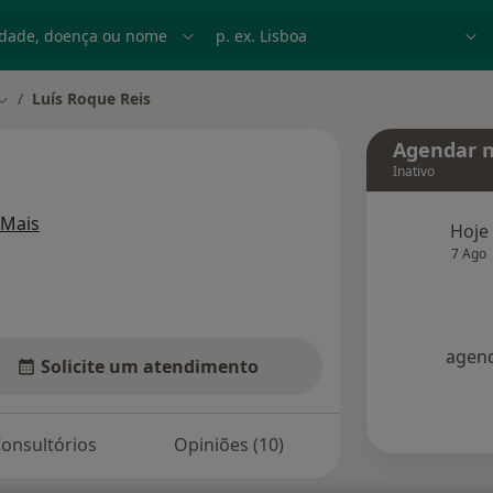
dade, doença ou nome
p. ex. Lisboa
Luís Roque Reis
Mudar de cidade
Agendar n
Inativo
sobre as especializações
Mais
Hoje
7 Ago
agend
Solicite um atendimento
onsultórios
Opiniões (10)