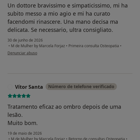
Un dottore bravissimo e simpaticissimo, mi ha
subito messo a mio agio e mi ha curato
facendomi rinascere. Una mano decisa ma
delicata. Se necessario, ultra consigliato.
30 de junho de 2026
•
M de Mulher by Marcela Forjaz
•
Primeira consulta Osteopatia
•
na opinião do utilizador NB
Denunciar abuso
Vítor Santa
Número de telefone verificado
V
Tratamento eficaz ao ombro depois de uma
lesão.
Muito bom.
19 de maio de 2026
•
M de Mulher by Marcela Forjaz
•
Retorno de consultas Osteopatia
•