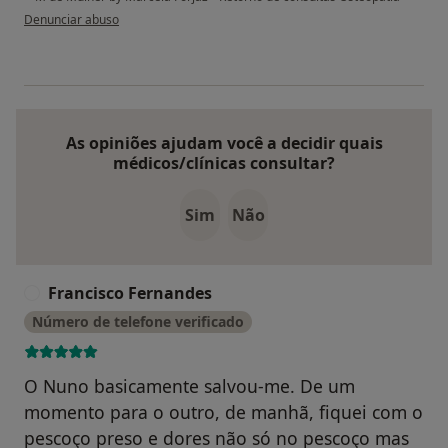
na opinião do utilizador Vítor Santa
Denunciar abuso
As opiniões ajudam você a decidir quais
médicos/clínicas consultar?
Sim
Não
Francisco Fernandes
F
Número de telefone verificado
O Nuno basicamente salvou-me. De um
momento para o outro, de manhã, fiquei com o
pescoço preso e dores não só no pescoço mas