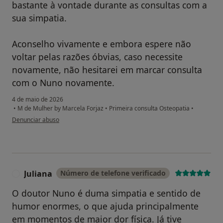
bastante à vontade durante as consultas com a
sua simpatia.
Aconselho vivamente e embora espere não
voltar pelas razões óbvias, caso necessite
novamente, não hesitarei em marcar consulta
com o Nuno novamente.
4 de maio de 2026
•
M de Mulher by Marcela Forjaz
•
Primeira consulta Osteopatia
•
na opinião do utilizador Francisco Fernandes
Denunciar abuso
Juliana
Número de telefone verificado
J
O doutor Nuno é duma simpatia e sentido de
humor enormes, o que ajuda principalmente
em momentos de maior dor física. Já tive