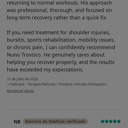
returning to normal workouts. His approach
was professional, thorough, and focused on
long-term recovery rather than a quick fix.
If you need treatment for shoulder injuries,
bursitis, sports rehabilitation, mobility issues,
or chronic pain, I can confidently recommend
Nuno Trovisco. He genuinely cares about
helping you recover properly, and the results
have exceeded my expectations.
31 de julho de 2026
•
Halocare - Terapias Naturais
•
Primeira consulta Osteopatia
•
na opinião do utilizador Uldis Baumerts
Denunciar abuso
NB
Número de telefone verificado
N