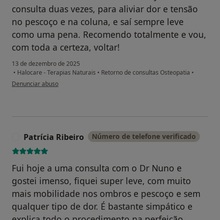
consulta duas vezes, para aliviar dor e tensão
no pescoço e na coluna, e saí sempre leve
como uma pena. Recomendo totalmente e vou,
com toda a certeza, voltar!
13 de dezembro de 2025
•
Halocare - Terapias Naturais
•
Retorno de consultas Osteopatia
•
na opinião do utilizador Juliana
Denunciar abuso
Patrícia Ribeiro
Número de telefone verificado
P
Fui hoje a uma consulta com o Dr Nuno e
gostei imenso, fiquei super leve, com muito
mais mobilidade nos ombros e pescoço e sem
qualquer tipo de dor. É bastante simpático e
explica todo o procedimento na perfeição.