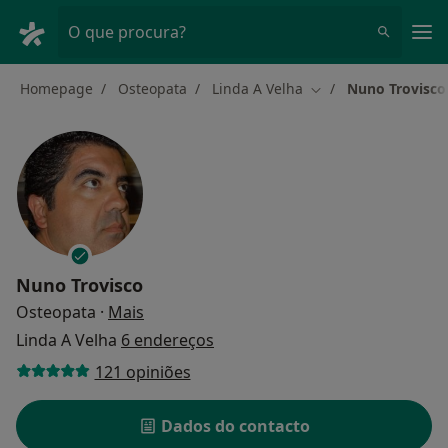
Men
O que procura?
Homepage
Osteopata
Linda A Velha
Nuno Trovisco
Mudar de cidade
Nuno Trovisco
sobre as especializações
Osteopata
·
Mais
Linda A Velha
6 endereços
121 opiniões
Dados do contacto