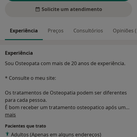
Solicite um atendimento
Experiência
Preços
Consultórios
Opiniões (
Experiência
Sou Osteopata com mais de 20 anos de experiência.
* Consulte o meu site:
Os tratamentos de Osteopatia podem ser diferentes
para cada pessoa.
É bom receber um tratamento osteopatico após um
Sobre mim
período difícil, durante o qual fomos mal tratados
mais
tanto física como moralmente.
Pacientes que trato
É nesses períodos que o nosso corpo acumula
Adultos (Apenas em alguns endereços)
tensões. Libertar essas tensões uma vez ultrapassada