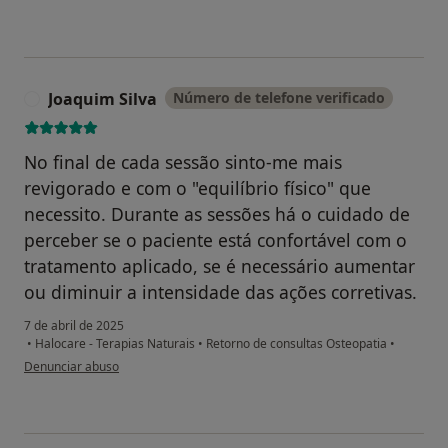
Joaquim Silva
Número de telefone verificado
J
No final de cada sessão sinto-me mais
revigorado e com o "equilíbrio físico" que
necessito. Durante as sessões há o cuidado de
perceber se o paciente está confortável com o
tratamento aplicado, se é necessário aumentar
ou diminuir a intensidade das ações corretivas.
7 de abril de 2025
•
Halocare - Terapias Naturais
•
Retorno de consultas Osteopatia
•
na opinião do utilizador Joaquim Silva
Denunciar abuso