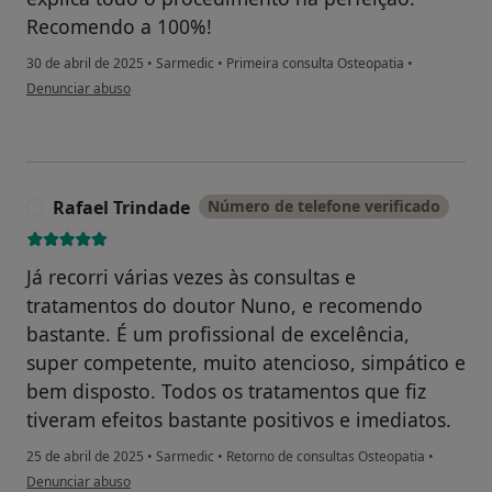
Recomendo a 100%!
30 de abril de 2025
•
Sarmedic
•
Primeira consulta Osteopatia
•
na opinião do utilizador Patrícia Ribeiro
Denunciar abuso
Rafael Trindade
Número de telefone verificado
R
Já recorri várias vezes às consultas e
tratamentos do doutor Nuno, e recomendo
bastante. É um profissional de excelência,
super competente, muito atencioso, simpático e
bem disposto. Todos os tratamentos que fiz
tiveram efeitos bastante positivos e imediatos.
25 de abril de 2025
•
Sarmedic
•
Retorno de consultas Osteopatia
•
na opinião do utilizador Rafael Trindade
Denunciar abuso