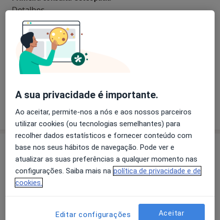
Detalhes
Primeira consulta Terapias Complementares e
Alternativas
Detalhes
+ 2 serviços
A sua privacidade é importante.
Como mostramos os preços?
Ao aceitar, permite-nos a nós e aos nossos parceiros
utilizar cookies (ou tecnologias semelhantes) para
recolher dados estatísticos e fornecer conteúdo com
Consultórios (6)
base nos seus hábitos de navegação. Pode ver e
atualizar as suas preferências a qualquer momento nas
Morada 1
Morada 2
Morada 3
Morada 4
configurações. Saiba mais na
política de privacidade e de
cookies.
Sarmedic
Aceitar
Editar configurações
Av. 25 de Abril nº 5 Loja C e D,
Linda A Velha