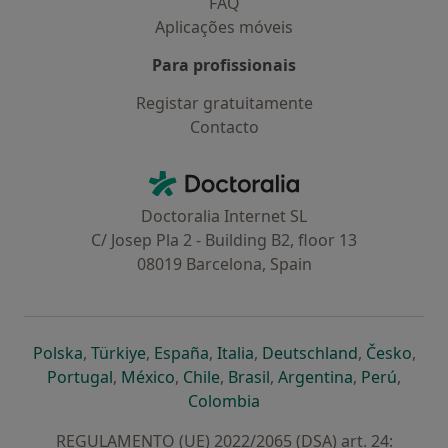
FAQ
Aplicações móveis
Para profissionais
Registar gratuitamente
Contacto
Contacto
Doctoralia - Homepage
Doctoralia Internet SL
C/ Josep Pla 2 - Building B2, floor 13
08019 Barcelona, Spain
abre num novo separador
abre num novo separador
abre num novo separador
abre num novo separado
abre num n
abre
Polska
,
Türkiye
,
España
,
Italia
,
Deutschland
,
Česko
,
abre num novo separador
abre num novo separador
abre num novo separador
abre num novo separa
abre num no
abre n
Portugal
,
México
,
Chile
,
Brasil
,
Argentina
,
Perú
,
abre num novo separad
Colombia
REGULAMENTO (UE) 2022/2065 (DSA) art. 24: