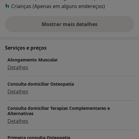
Crianças (Apenas em alguns endereços)
a dificuldade permite uma recuperação rápida em
todos os planos.
Mostrar mais detalhes
sobre a experiência
Registado na ERS (Entidade reguladora de saúde).
Registado na ACSS (Administração Central do Sistema
de saúde I.P).
Serviços e preços
Registado na AIO (Associação independente de
Osteopatia).
Alongamento Muscular
Detalhes
Consulta domiciliar Osteopatia
Detalhes
Consulta domiciliar Terapias Complementares e
Alternativas
Detalhes
Primeira consulta Osteopatia