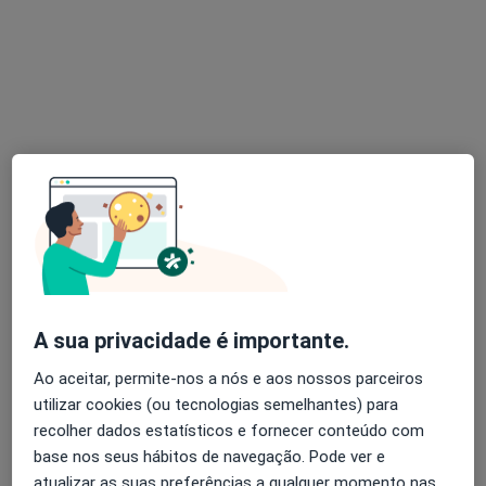
Dra. Joana Silva
Podologista
1 opinião
Av. General Norton de Matos 71, Pinhal Novo
•
Mapa
Clinica Drº Joaquim Chaves - Quadrantes
Primeira consulta Podologia
45 €
Esse especialista não oferece agendamento online para esse endereço.
Solicite um atendimento
A sua privacidade é importante.
Ao aceitar, permite-nos a nós e aos nossos parceiros
utilizar cookies (ou tecnologias semelhantes) para
recolher dados estatísticos e fornecer conteúdo com
base nos seus hábitos de navegação. Pode ver e
atualizar as suas preferências a qualquer momento nas