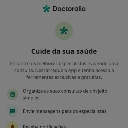
Men
Multicare • Setúbal, Setúbal
Filters
• 1
Mapa
Médicos recomendados de Multicare em
Cuide da sua saúde
Setúbal
Como classificamos os resultados
Encontre os melhores especialistas e agende uma
consulta. Descarregue o App e tenha acesso a
ferramentas exclusivas e gratuitas.
Qual é a especialização que procura?
Organize as suas consultas de um jeito
Psicólogo
simples
Envie mensagens para os especialistas
Receba notificações