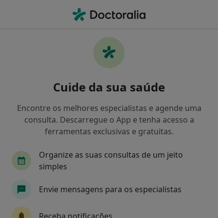
Men
Advancecare • Oeiras, Lisboa
Filters
• 1
Mapa
Médicos recomendados de AdvanceCare em
Cuide da sua saúde
Oeiras
Como classificamos os resultados
Encontre os melhores especialistas e agende uma
consulta. Descarregue o App e tenha acesso a
ferramentas exclusivas e gratuitas.
Qual é a especialização que procura?
Organize as suas consultas de um jeito
Psicólogo
Otorrinolaringologista
Nutrici
simples
Envie mensagens para os especialistas
Receba notificações