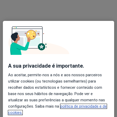
Dr. Martin Lorenzetti
Neurocirurgião
126 opiniões
Rua Duarte Galvão 54, Lisboa
•
Mapa
A sua privacidade é importante.
Hospital Cruz Vermelha
Ao aceitar, permite-nos a nós e aos nossos parceiros
Esse especialista não oferece agendamento online para esse endereço.
utilizar cookies (ou tecnologias semelhantes) para
recolher dados estatísticos e fornecer conteúdo com
Solicite um atendimento
base nos seus hábitos de navegação. Pode ver e
atualizar as suas preferências a qualquer momento nas
configurações. Saiba mais na
política de privacidade e de
cookies.