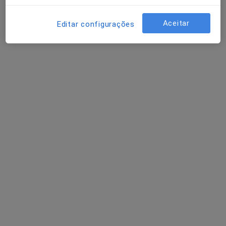
Aceitar
Editar configurações
Dra. Rita de Pádua Antunes
Psicólogo
29 opiniões
Rua João Chagas 10a, Lisboa
•
Mapa
Inês Sampaio Figueiredo - Clínica, Lda
Primeira consulta Psicologia
desde 50 €
Esse especialista não oferece agendamento online para esse endereço.
Solicite um atendimento