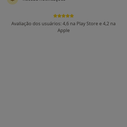
Avaliação dos usuários: 4,6 na Play Store e 4,2 na
Dra. Catarina Lucas
Apple
Psicólogo
86 opiniões
Morada 1
Morada 2
Rua Manuel da Silva Leal, nº 7A, Lisboa
•
Mapa
Centro Catarina Lucas
Primeira consulta Psicologia
desde 60 €
Esse especialista não oferece agendamento online para esse endereço.
Solicite um atendimento