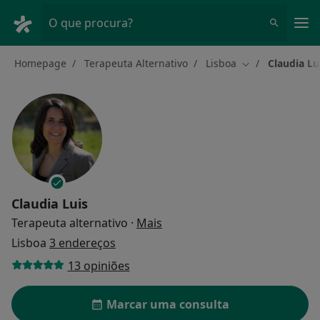
Men
O que procura?
Homepage
Terapeuta Alternativo
Lisboa
Claudia Lu
Mudar de cidad
Claudia Luis
sobre as especializações
Terapeuta alternativo
·
Mais
Lisboa
3 endereços
13 opiniões
Marcar uma consulta