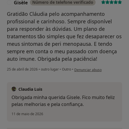
Gisèle
Número de telefone verificado
G
Gratidão Cláudia pelo acompanhamento
profissional e carinhoso. Sempre disponível
para responder às dúvidas. Um plano de
tratamentos tão simples que fez desaparecer os
meus sintomas de peri menopausa. E tendo
sempre em conta o meu passado com doença
auto imune. Obrigada pela paciência!
na opinião do utilizador Gisèle
25 de abril de 2026
•
outro lugar
•
Outro
•
Denunciar abuso
Claudia Luis
Obrigada minha querida Gisele. Fico muito feliz
pelas melhorias e pela confiança.
11 de maio de 2026