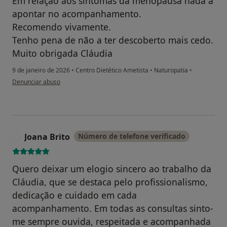
Em relação aos sintomas da menopausa nada a
apontar no acompanhamento.
Recomendo vivamente.
Tenho pena de não a ter descoberto mais cedo.
Muito obrigada Cláudia
9 de janeiro de 2026
•
Centro Dietético Ametista
•
Naturopatia
•
na opinião do utilizador Susana Bravo
Denunciar abuso
Joana Brito
Número de telefone verificado
J
Quero deixar um elogio sincero ao trabalho da
Cláudia, que se destaca pelo profissionalismo,
dedicação e cuidado em cada
acompanhamento. Em todas as consultas sinto-
me sempre ouvida, respeitada e acompanhada