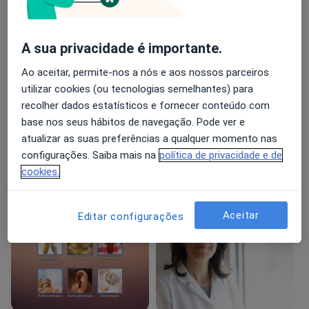
Principais doenças tratadas
Azia
Doenças Musculosqueléticas
A sua privacidade é importante.
Transtornos Cognitivos
Transtornos De Estresse
Ao aceitar, permite-nos a nós e aos nossos parceiros
utilizar cookies (ou tecnologias semelhantes) para
Pacientes que trato
recolher dados estatísticos e fornecer conteúdo com
Adultos (Apenas em alguns endereços)
base nos seus hábitos de navegação. Pode ver e
Crianças (Apenas em alguns endereços)
atualizar as suas preferências a qualquer momento nas
configurações. Saiba mais na
política de privacidade e de
Formatos de consulta
cookies.
Presencial
Ver locais (3)
Fotos e vídeos
Aceitar
Editar configurações