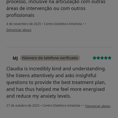
processo, inclusive na articulação com outras
áreas de intervenção ou com outros
profissionais
4 de novembro de 2025
•
Centro Dietético Ametista
•
•
na opinião do utilizador IM
Denunciar abuso
MJ
Número de telefone verificado
M
Claudia is incredibly kind and understanding.
She listens attentively and asks insightful
questions to provide the best treatment plan,
and has thus helped me feel more energised
and reduce my anxiety levels.
na opinião do utilizad
27 de outubro de 2025
•
Centro Dietético Ametista
•
•
Denunciar abuso