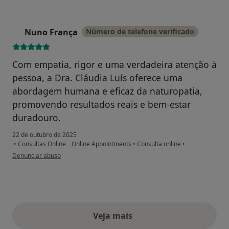
Nuno França
Número de telefone verificado
N
Com empatia, rigor e uma verdadeira atenção à
pessoa, a Dra. Cláudia Luís oferece uma
abordagem humana e eficaz da naturopatia,
promovendo resultados reais e bem-estar
duradouro.
22 de outubro de 2025
•
Consultas Online _ Online Appointments
•
Consulta online
•
na opinião do utilizador Nuno França
Denunciar abuso
Veja mais
opiniões acima