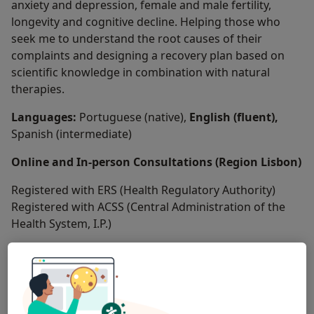
anxiety and depression, female and male fertility,
longevity and cognitive decline. Helping those who
seek me to understand the root causes of their
complaints and designing a recovery plan based on
scientific knowledge in combination with natural
therapies.
Languages:
Portuguese (native),
English (fluent),
Spanish (intermediate)
Online and In-person Consultations (Region Lisbon)
Registered with ERS (Health Regulatory Authority)
Registered with ACSS (Central Administration of the
Health System, I.P.)
Professional License: C-002762
Complaints Book available
Sobre mim
mais