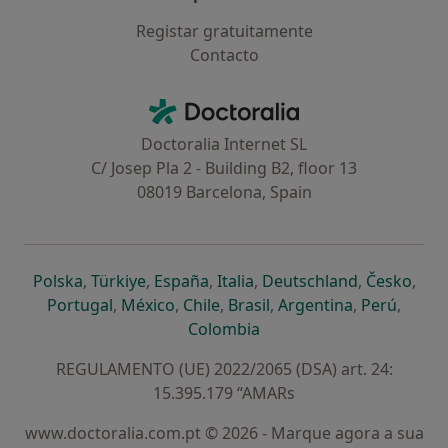
Registar gratuitamente
Contacto
Contacto
Doctoralia - Homepage
Doctoralia Internet SL
C/ Josep Pla 2 - Building B2, floor 13
08019 Barcelona, Spain
abre num novo separador
abre num novo separador
abre num novo separador
abre num novo separado
abre num n
abre
Polska
,
Türkiye
,
España
,
Italia
,
Deutschland
,
Česko
,
abre num novo separador
abre num novo separador
abre num novo separador
abre num novo separa
abre num no
abre n
Portugal
,
México
,
Chile
,
Brasil
,
Argentina
,
Perú
,
abre num novo separad
Colombia
REGULAMENTO (UE) 2022/2065 (DSA) art. 24:
15.395.179 “AMARs
www.doctoralia.com.pt © 2026 - Marque agora a sua