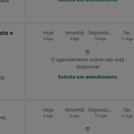
roto
Hoje
Amanhã
Segunda-feira
Ter,
8 Ago
9 Ago
10 Ago
11 Ago
O agendamento online não está
disponível
pa
Solicite um atendimento
Hoje
Amanhã
Segunda-feira
Ter,
8 Ago
9 Ago
10 Ago
11 Ago
ral,