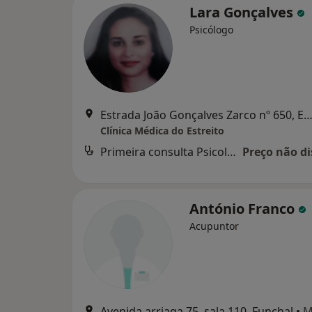
Lara Gonçalves
Psicólogo
Estrada João Gonçalves Zarco nº 650, Estreito Câmara de 
Clínica Médica do Estreito
Primeira consulta Psicologia
Preço não di
António Franco
Acupuntor
Avenida arriaga 75, sala 110, Funchal
•
M