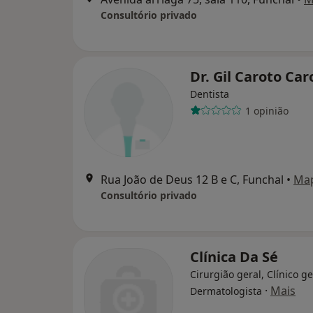
Consultório privado
Dr. Gil Caroto Ca
Dentista
1 opinião
Rua João de Deus 12 B e C, Funchal
•
Ma
Consultório privado
Clínica Da Sé
Cirurgião geral, Clínico ge
·
Mais
Dermatologista