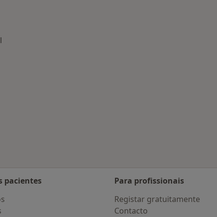
l
 saúde
dade
s pacientes
Para profissionais
os
Registar gratuitamente
s
Contacto