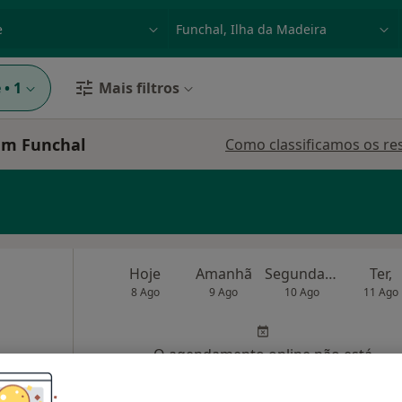
dade, doença ou nome
p. ex. Lisboa
e
•
1
Mais filtros
em Funchal
Como classificamos os re
Hoje
Amanhã
Segunda-feira
Ter,
8 Ago
9 Ago
10 Ago
11 Ago
O agendamento online não está
disponível