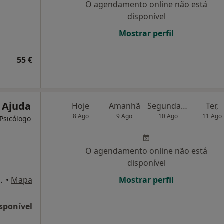
O agendamento online não está
disponível
Mostrar perfil
55 €
 Ajuda
Hoje
Amanhã
Segunda-feira
Ter,
8 Ago
9 Ago
10 Ago
11 Ago
 Psicólogo
O agendamento online não está
disponível
irão, Bloco C Sul Az Funchal , Funchal
•
Mapa
Mostrar perfil
sponível