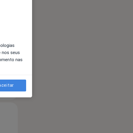
Qua
Qui,
Sex,
12 Ago
13 Ago
14 Ago
nologias
e nos seus
momento nas
Aceitar
Qua
Qui,
Sex,
12 Ago
13 Ago
14 Ago