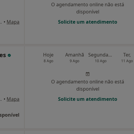
O agendamento online não está
disponível
a , bloco D 4 F, Funchal
•
Mapa
Solicite um atendimento
nes
Hoje
Amanhã
Segunda-feira
Ter,
8 Ago
9 Ago
10 Ago
11 Ago
O agendamento online não está
disponível
irão, Bloco C Sul Az Funchal , Funchal
•
Mapa
Solicite um atendimento
sponível