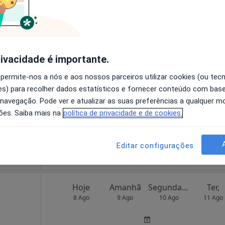
Solicite um atendimento
Hoje
Amanhã
Segunda-feira
Ter,
rivacidade é importante.
8 Ago
9 Ago
10 Ago
11 Ago
 permite-nos a nós e aos nossos parceiros utilizar cookies (ou tec
s) para recolher dados estatísticos e fornecer conteúdo com bas
 navegação. Pode ver e atualizar as suas preferências a qualquer 
O agendamento online não está
ões. Saiba mais na
política de privacidade e de cookies.
disponível
Solicite um atendimento
Editar configurações
Hoje
Amanhã
Segunda-feira
Ter,
8 Ago
9 Ago
10 Ago
11 Ago