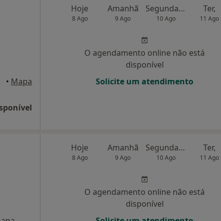
Hoje
Amanhã
Segunda-feira
Ter,
8 Ago
9 Ago
10 Ago
11 Ago
O agendamento online não está
disponível
Lobos
•
Mapa
Solicite um atendimento
sponível
Hoje
Amanhã
Segunda-feira
Ter,
8 Ago
9 Ago
10 Ago
11 Ago
O agendamento online não está
disponível
apa
Solicite um atendimento