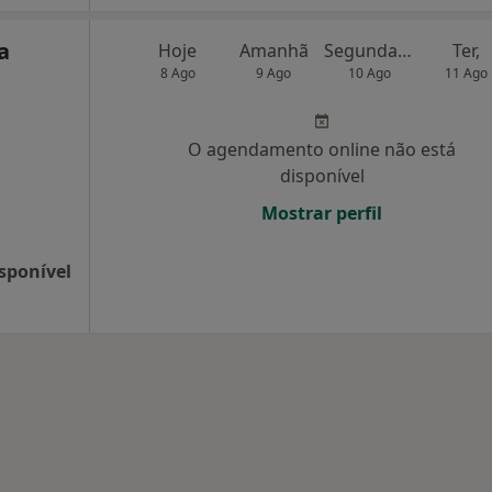
a
Hoje
Amanhã
Segunda-feira
Ter,
8 Ago
9 Ago
10 Ago
11 Ago
O agendamento online não está
disponível
Mostrar perfil
sponível