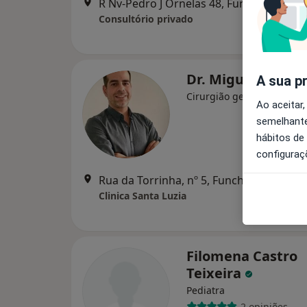
R Nv-Pedro J Ornelas 48, Funchal
•
Mapa
Consultório privado
Dr. Miguel Reis
A sua p
Cirurgião geral
Ao aceitar,
semelhante
hábitos de
configuraç
Rua da Torrinha, nº 5, Funchal
•
Mapa
Clinica Santa Luzia
Filomena Castro
Teixeira
Pediatra
2 opiniões