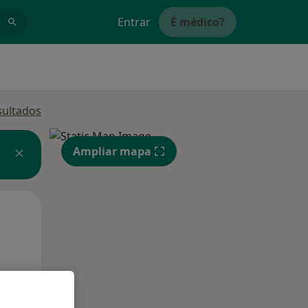
Entrar
É médico?
sultados
Ampliar mapa
Qua
Qui,
Sex,
12 Ago
13 Ago
14 Ago