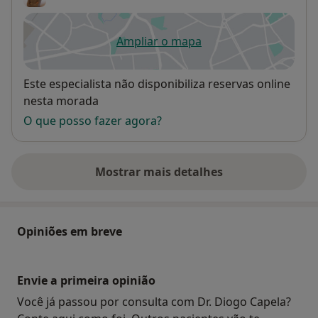
Ampliar o mapa
abre num novo separador
Disponibilidade
Este especialista não disponibiliza reservas online
nesta morada
O que posso fazer agora?
Mostrar mais detalhes
sobre o endereço
Opiniões em breve
Envie a primeira opinião
Você já passou por consulta com Dr. Diogo Capela?