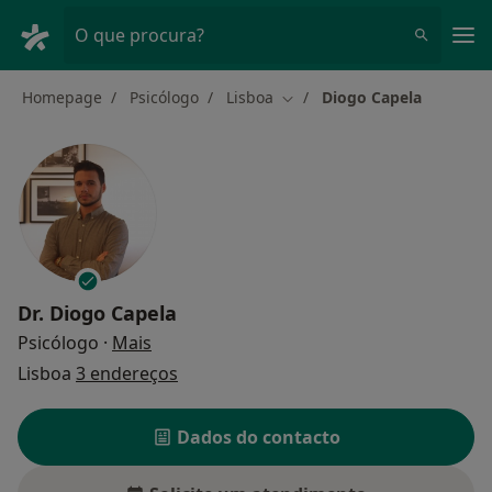
Men
O que procura?
Homepage
Psicólogo
Lisboa
Diogo Capela
Mudar de cidade
Dr.
Diogo Capela
sobre as especializações
Psicólogo
·
Mais
Lisboa
3 endereços
Dados do contacto