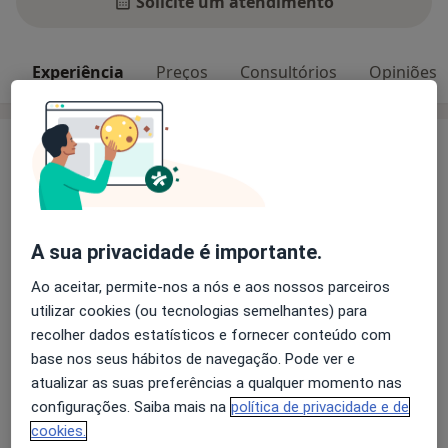
Solicite um atendimento
Experiência
Preços
Consultórios
Opiniões
Experiência
Psicoterapeuta Psicanalítico (Associação de Psicanálise
Relacional)
Mestrado em Psicologia Clínica e da Saúde pela
A sua privacidade é importante.
Faculdade de Psicologia da Universidade de Lisboa
Ao aceitar, permite-nos a nós e aos nossos parceiros
Especialização avançada em Sexologia Clínica
utilizar cookies (ou tecnologias semelhantes) para
recolher dados estatísticos e fornecer conteúdo com
Especialização avançada em Terapia de Casal
base nos seus hábitos de navegação. Pode ver e
atualizar as suas preferências a qualquer momento nas
Membro efetivo da Ordem dos Psicólogos
configurações. Saiba mais na
política de privacidade e de
Portugueses (Cédula nº 22861), Certificado Europeu da
cookies.
Psicologia (Europsy) e Membro internacional afiliado