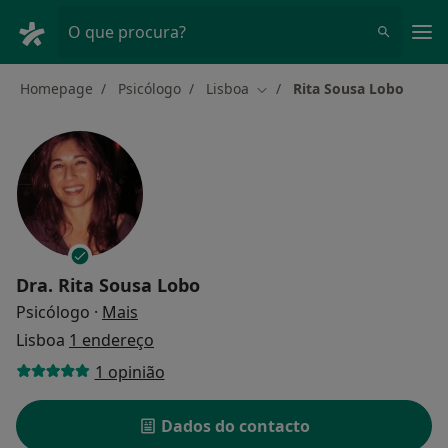
Men
O que procura?
Homepage
Psicólogo
Lisboa
Rita Sousa Lobo
Mudar de cidade
Dra.
Rita Sousa Lobo
sobre as especializações
Psicólogo
·
Mais
Lisboa
1 endereço
1 opinião
Dados do contacto