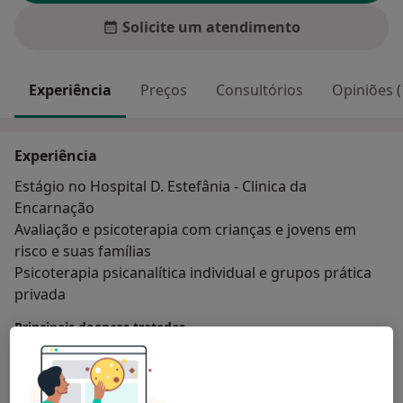
Solicite um atendimento
Experiência
Preços
Consultórios
Opiniões (
Experiência
Estágio no Hospital D. Estefânia - Clinica da
Encarnação
Avaliação e psicoterapia com crianças e jovens em
risco e suas famílias
Psicoterapia psicanalítica individual e grupos prática
privada
Principais doenças tratadas
Disfunções Sexuais Psicogênicas
Transtornos da Alimentação
Ansiedade Da Separação