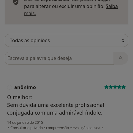
para alterar ou excluir uma opinião.
Saiba
Saber mais sobre pareceres
mais.
Pesquisar em opiniões
anônimo
A
O melhor:
Sem dúvida uma excelente profissional
conjugada com uma admirável índole.
14 de janeiro de 2015
•
Consultório privado
•
compreensão e evolução pessoal
•
na opinião do utilizador anônimo