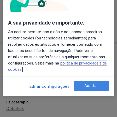
Transtornos Da Ansiedade
a11y_sr_mo
Transtorno da Personalidade Histriônica
+7
A sua privacidade é importante.
Mostrar mais detalhes
Ao aceitar, permite-nos a nós e aos nossos parceiros
sobre a experiência
utilizar cookies (ou tecnologias semelhantes) para
recolher dados estatísticos e fornecer conteúdo com
base nos seus hábitos de navegação. Pode ver e
Serviços e preços
atualizar as suas preferências a qualquer momento nas
Primeira consulta Psicologia
configurações. Saiba mais na
política de privacidade e de
Detalhes
cookies.
Avaliação Psicológica
Aceitar
Editar configurações
Detalhes
Psicoterapia
Detalhes