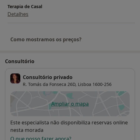
Terapia de Casal
Detalhes
Como mostramos os preços?
Consultório
Consultório privado
R. Tomás da Fonseca 26D,
Lisboa
1600-256
Ampliar o mapa
abre num novo separador
Disponibilidade
Este especialista não disponibiliza reservas online
nesta morada
O que posso fazer agora?