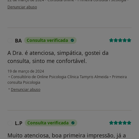
na opinião do utilizador Glauco
Denunciar abuso
BA
Consulta verificada
B
A Dra. é atenciosa, simpática, gostei da
consulta, sinto me confortável.
19 de março de 2024
•
Consultório de Online Psicologia Clínica Tamyris Almeida
•
Primeira
consulta Psicologia
na opinião do utilizador BA
•
Denunciar abuso
L.P
Consulta verificada
L
Muito atenciosa, boa primeira impressão, já a