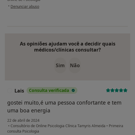
na opinião do utilizador Ana Flor
•
Denunciar abuso
As opiniões ajudam você a decidir quais
médicos/clínicas consultar?
Sim
Não
Lais
Consulta verificada
L
gostei muito,é uma pessoa confortante e tem
uma boa energia
22 de abril de 2024
•
Consultório de Online Psicologia Clínica Tamyris Almeida
•
Primeira
consulta Psicologia