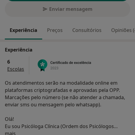
Enviar mensagem
Experiência
Preços
Consultórios
Opiniões (
Experiência
6
Escolas
Os atendimentos serão na modalidade online em
plataformas criptografadas e aprovadas pela OPP.
Marcações pelo número (se não atender a chamada,
enviar sms ou mensagem pelo whatsapp).
Olá!
Eu sou Psicóloga Clínica (Ordem dos Psicólogos
Sobre mim
Portugueses 24909), e 100% online para todo o
mais