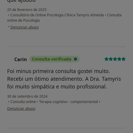
20 de fevereiro de 2025
•
Consultório de Online Psicologia Clínica Tamyris Almeida
•
Consulta
online de Psicologia
na opinião do utilizador SB
•
Denunciar abuso
Carin
Consulta verificada
C
Foi minus primeira consulta gostei muito.
Recebi um ótimo atendimento. A Dra. Tamyris
foi muito simpática e muito profissional.
30 de setembro de 2024
•
Consulta online
•
Terapia cognitivo - comportamental
•
na opinião do utilizador Carin
Denunciar abuso