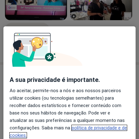
Ver galeria (6)
Mostrar mais detalhes
sobre a experiência
Serviços e preços
A sua privacidade é importante.
Consulta online
Ao aceitar, permite-nos a nós e aos nossos parceiros
Serviço
Detalhes
Marcar uma consulta
utilizar cookies (ou tecnologias semelhantes) para
gratuito
recolher dados estatísticos e fornecer conteúdo com
base nos seus hábitos de navegação. Pode ver e
Primeira consulta
atualizar as suas preferências a qualquer momento nas
Psicologia
Marcar uma consulta
configurações. Saiba mais na
política de privacidade e de
40 €
Detalhes
cookies.