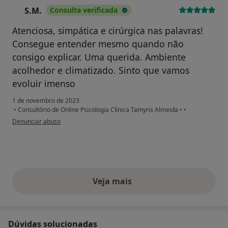
S.M.
Consulta verificada
S
Atenciosa, simpática e cirúrgica nas palavras!
Consegue entender mesmo quando não
consigo explicar. Uma querida. Ambiente
acolhedor e climatizado. Sinto que vamos
evoluir imenso
1 de novembro de 2023
•
Consultório de Online Psicologia Clínica Tamyris Almeida
•
•
na opinião do utilizador S.M.
Denunciar abuso
Veja mais
opiniões acima
Dúvidas solucionadas