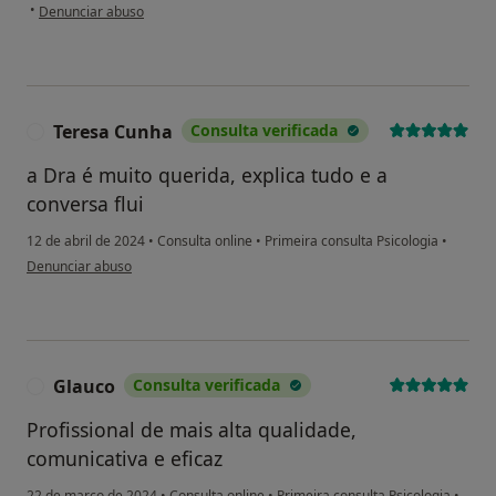
na opinião do utilizador Lais
•
Denunciar abuso
Teresa Cunha
Consulta verificada
T
a Dra é muito querida, explica tudo e a
conversa flui
12 de abril de 2024
•
Consulta online
•
Primeira consulta Psicologia
•
na opinião do utilizador Teresa Cunha
Denunciar abuso
Glauco
Consulta verificada
G
Profissional de mais alta qualidade,
comunicativa e eficaz
22 de março de 2024
•
Consulta online
•
Primeira consulta Psicologia
•