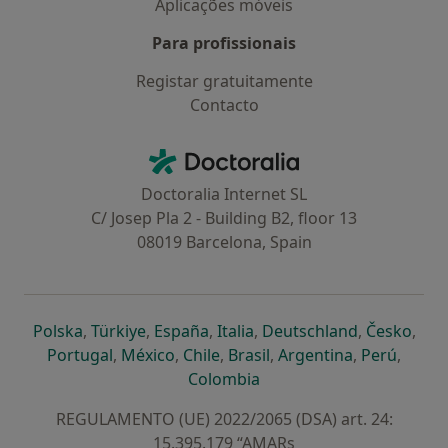
Aplicações móveis
Para profissionais
Registar gratuitamente
Contacto
Contacto
Doctoralia - Homepage
Doctoralia Internet SL
C/ Josep Pla 2 - Building B2, floor 13
08019 Barcelona, Spain
abre num novo separador
abre num novo separador
abre num novo separador
abre num novo separado
abre num n
abre
Polska
,
Türkiye
,
España
,
Italia
,
Deutschland
,
Česko
,
abre num novo separador
abre num novo separador
abre num novo separador
abre num novo separa
abre num no
abre n
Portugal
,
México
,
Chile
,
Brasil
,
Argentina
,
Perú
,
abre num novo separad
Colombia
REGULAMENTO (UE) 2022/2065 (DSA) art. 24:
15.395.179 “AMARs