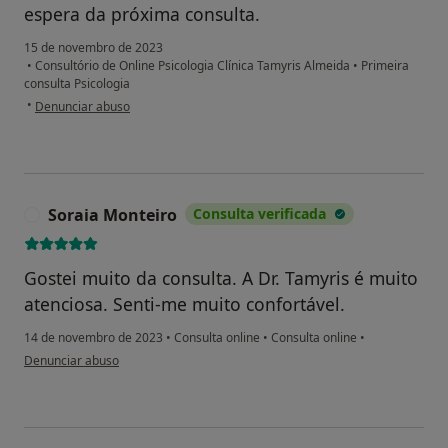
espera da próxima consulta.
15 de novembro de 2023
•
Consultório de Online Psicologia Clínica Tamyris Almeida
•
Primeira
consulta Psicologia
na opinião do utilizador L.P
•
Denunciar abuso
Soraia Monteiro
Consulta verificada
S
Gostei muito da consulta. A Dr. Tamyris é muito
atenciosa. Senti-me muito confortável.
14 de novembro de 2023
•
Consulta online
•
Consulta online
•
na opinião do utilizador Soraia Monteiro
Denunciar abuso