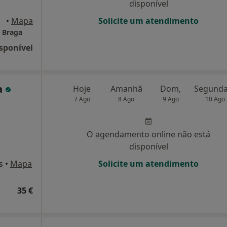
disponível
Braga
•
Mapa
Solicite um atendimento
e Braga
sponível
a
Hoje
Amanhã
Dom,
7 Ago
8 Ago
9 Ago
10 Ago
O agendamento online não está
disponível
s
•
Mapa
Solicite um atendimento
35 €