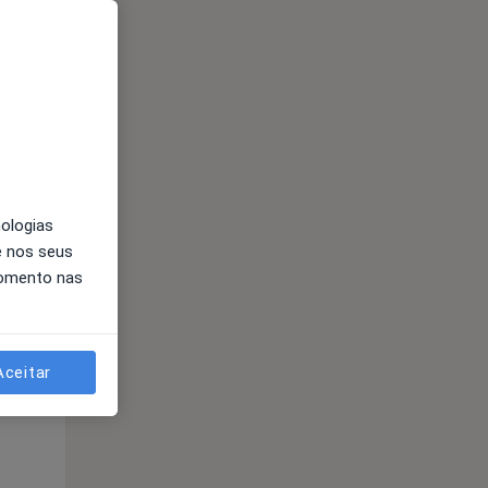
nologias
Segunda-feira
Ter,
Qua
Qui,
e nos seus
11 Ago
12 Ago
13 Ago
momento nas
Aceitar