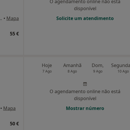
O agendamento online não está
disponível
rton de Matos 32, Braga
•
Mapa
Solicite um atendimento
55 €
Hoje
Amanhã
Dom,
7 Ago
8 Ago
9 Ago
10 Ago
O agendamento online não está
disponível
•
Mapa
Mostrar número
50 €