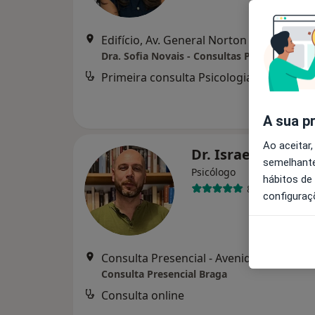
Edifício, Av. General Norton de Matos nº 
Dra. Sofia Novais - Consultas Psicologia Bra
Primeira consulta Psicologia
d
A sua p
Ao aceitar,
Dr. Israel Guima
semelhante
Psicólogo
hábitos de
87 opiniões
configuraç
Consulta Presencial - Avenida da Liberdade, 638
Consulta Presencial Braga
Consulta online