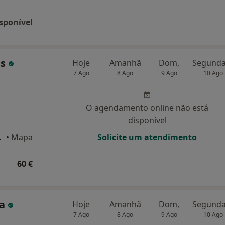
sponível
ns
Hoje
Amanhã
Dom,
7 Ago
8 Ago
9 Ago
10 Ago
O agendamento online não está
disponível
 de Varzim
•
Mapa
Solicite um atendimento
60 €
sa
Hoje
Amanhã
Dom,
7 Ago
8 Ago
9 Ago
10 Ago