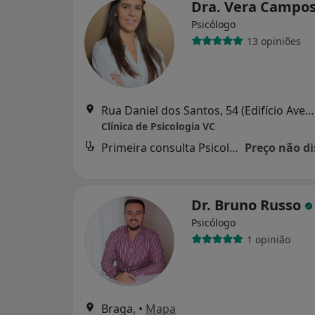
Dra. Vera Campo
Psicólogo
13 opiniões
Rua Daniel dos Santos, 54 (Edifício Avenida- Traseiras), Vila Nova de Famalicão
Clínica de Psicologia VC
Primeira consulta Psicologia
Preço não di
Dr. Bruno Russo
Psicólogo
1 opinião
Braga,
•
Mapa