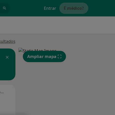
Entrar
É médico?
sultados
Ampliar mapa
Segunda-feira
Ter,
Qua
Qui,
11 Ago
12 Ago
13 Ago