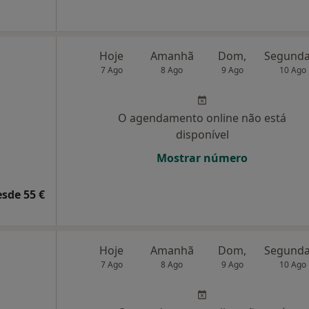
Hoje
Amanhã
Dom,
7 Ago
8 Ago
9 Ago
10 Ago
O agendamento online não está
disponível
Mostrar número
esde 55 €
Hoje
Amanhã
Dom,
7 Ago
8 Ago
9 Ago
10 Ago