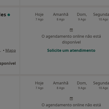
des
Hoje
Amanhã
Dom,
7 Ago
8 Ago
9 Ago
10 Ago
O agendamento online não está
disponível
 1 andar, Póvoa de Varzim
•
Mapa
Solicite um atendimento
sponível
Hoje
Amanhã
Dom,
7 Ago
8 Ago
9 Ago
10 Ago
O agendamento online não está