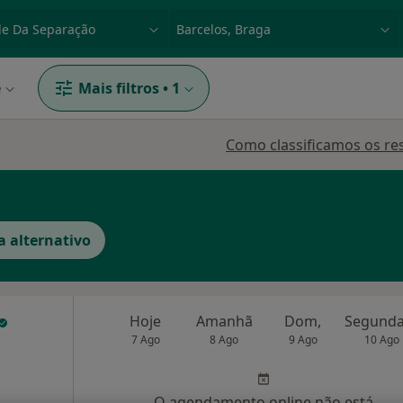
dade, doença ou nome
p. ex. Lisboa
e
Mais filtros
•
1
Como classificamos os re
a alternativo
Hoje
Amanhã
Dom,
7 Ago
8 Ago
9 Ago
10 Ago
O agendamento online não está