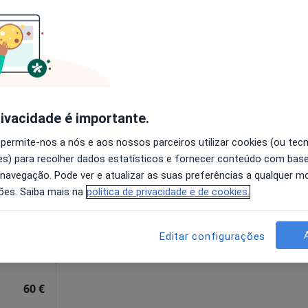
disponível
35, 3º Andar Loja 3, Braga
•
Mapa
Solicite um atendimento
ga
esde 50 €
rivacidade é importante.
 permite-nos a nós e aos nossos parceiros utilizar cookies (ou tec
rães
Hoje
Amanhã
Dom,
s) para recolher dados estatísticos e fornecer conteúdo com bas
7 Ago
8 Ago
9 Ago
10 Ago
 navegação. Pode ver e atualizar as suas preferências a qualquer 
ões. Saiba mais na
política de privacidade e de cookies.
O agendamento online não está
disponível
Editar configurações
 C.C. Gold Center 1º piso, loja 46, Braga
•
Mapa
Solicite um atendimento
60 €