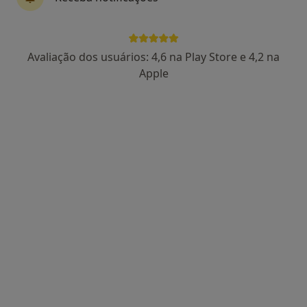
Dra. Rita Meira
Avaliação dos usuários: 4,6 na Play Store e 4,2 na
Psicólogo
Apple
132 opiniões
•
Mapa
Rita Meira, Psicologia - Consulta Online
Consulta online
55 €
Esse especialista não oferece agendamento online para esse endereço.
Solicite um atendimento