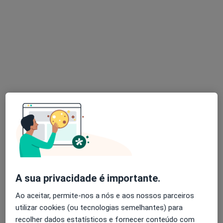
Luísa Moura
Psicólogo
3 opiniões
Autoestima, maternidade e expatriação
Mestre em Psicologia Clínica e da Saúde
Pacientes destacam a minha escuta e clareza
Rua de Sá da Bandeira 766, Porto
•
Mapa
LUMA Psicologia Clínica | Consultório – Porto
Consulta de Psicologia Clínica
60 €
Esse especialista não oferece agendamento online para esse endereço.
A sua privacidade é importante.
Solicite um atendimento
Ao aceitar, permite-nos a nós e aos nossos parceiros
utilizar cookies (ou tecnologias semelhantes) para
recolher dados estatísticos e fornecer conteúdo com