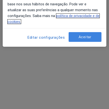
base nos seus hábitos de navegação. Pode ver e
atualizar as suas preferências a qualquer momento nas
configurações. Saiba mais na
política de privacidade e de
cookies.
Aceitar
Editar configurações
Dr. Israel Guimarães
Psicólogo
87 opiniões
Porto, Porto
•
Mapa
Consula Online Porto
Consulta online
60 €
Esse especialista não oferece agendamento online para esse endereço.
Solicite um atendimento