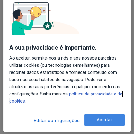
Solicite um atendimento
A sua privacidade é importante.
Ao aceitar, permite-nos a nós e aos nossos parceiros
utilizar cookies (ou tecnologias semelhantes) para
recolher dados estatísticos e fornecer conteúdo com
Teresa Oliveira Martins
base nos seus hábitos de navegação. Pode ver e
Psicólogo
atualizar as suas preferências a qualquer momento nas
17 opiniões
configurações. Saiba mais na
política de privacidade e de
cookies.
Rua 21 no 919, Espinho
•
Mapa
Brainspotting
desde 50 €
Aceitar
Editar configurações
Esse especialista não oferece agendamento online para esse endereço.