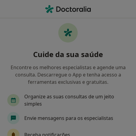
Men
Ansiedade Da Separação • Espinho, Aveiro
Filters
• 1
Mapa
Ansiedade Da Separação, Espinho
Cuide da sua saúde
Como classificamos os resultados
Encontre os melhores especialistas e agende uma
consulta. Descarregue o App e tenha acesso a
Qual é a especialização que procura?
ferramentas exclusivas e gratuitas.
Psicólogo
Pediatra
Psiquiatra
Organize as suas consultas de um jeito
simples
Terapeuta da fala
Cirurgião geral
Envie mensagens para os especialistas
Veja mais
Receba notificações