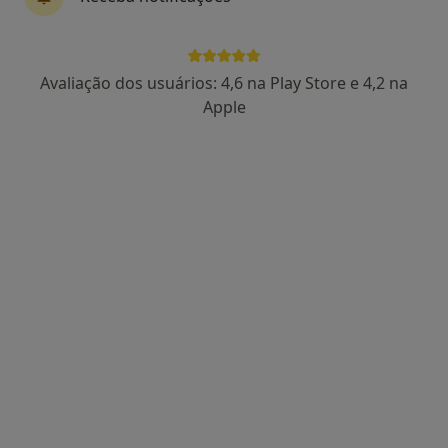
Avaliação dos usuários: 4,6 na Play Store e 4,2 na
Apple
Dra. Liliana Cruz
Psicólogo
18 opiniões
Morada 1
Morada 2
Morada 3
Av. da República 1994, Vila Nova de Gaia
•
Mapa
Consultório de Psicologia Presencial - Online - Vila Nova de Gaia e Porto
Consulta online de Psicologia
50 €
Esse especialista não oferece agendamento online para esse endereço.