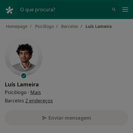
Men
O que procura?
Homepage
Psicólogo
Barcelos
Luís Lameira
Luís Lameira
sobre as especializações
Psicólogo
·
Mais
Barcelos
2 endereços
Enviar mensagem