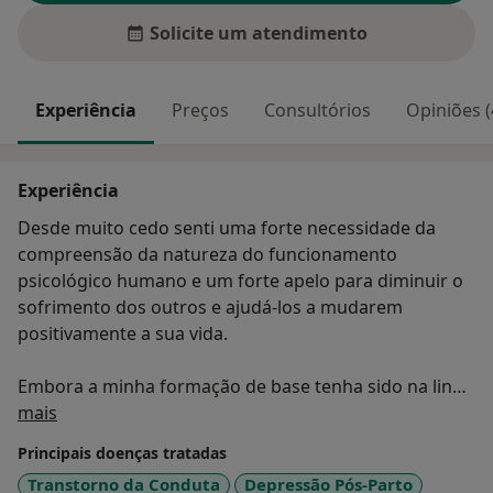
Solicite um atendimento
Experiência
Preços
Consultórios
Opiniões (
Experiência
Desde muito cedo senti uma forte necessidade da
compreensão da natureza do funcionamento
psicológico humano e um forte apelo para diminuir o
sofrimento dos outros e ajudá-los a mudarem
positivamente a sua vida.
Embora a minha formação de base tenha sido na linha
Sobre mim
Cognitivo-Comportamental, ao longo da minha
mais
carreira decidi aprofundar o meu conhecimento
Principais doenças tratadas
noutras Abordagens Terapêuticas, nomeadamente as
Transtorno da Conduta
Depressão Pós-Parto
Terapias Cognitivo-Comportamentais de Terceira