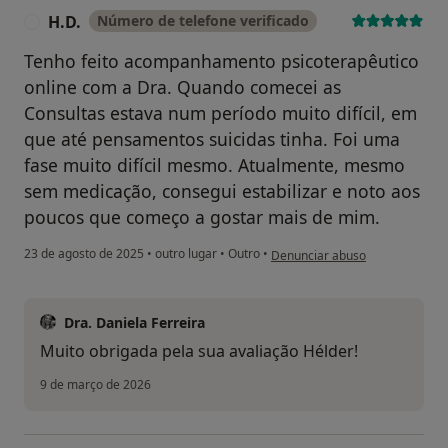
H.D.
Número de telefone verificado
H
Tenho feito acompanhamento psicoterapêutico
online com a Dra. Quando comecei as
Consultas estava num período muito difícil, em
que até pensamentos suicidas tinha. Foi uma
fase muito difícil mesmo. Atualmente, mesmo
sem medicação, consegui estabilizar e noto aos
poucos que começo a gostar mais de mim.
na opinião do utilizador H.D.
23 de agosto de 2025
•
outro lugar
•
Outro
•
Denunciar abuso
Dra. Daniela Ferreira
Muito obrigada pela sua avaliação Hélder!
9 de março de 2026