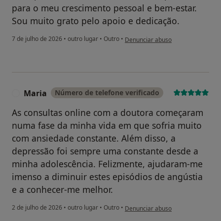
para o meu crescimento pessoal e bem-estar.
Sou muito grato pelo apoio e dedicação.
na opinião do utilizador P.M.
7 de julho de 2026
•
outro lugar
•
Outro
•
Denunciar abuso
Maria
Número de telefone verificado
M
As consultas online com a doutora começaram
numa fase da minha vida em que sofria muito
com ansiedade constante. Além disso, a
depressão foi sempre uma constante desde a
minha adolescência. Felizmente, ajudaram-me
imenso a diminuir estes episódios de angústia
e a conhecer-me melhor.
na opinião do utilizador Maria
2 de julho de 2026
•
outro lugar
•
Outro
•
Denunciar abuso