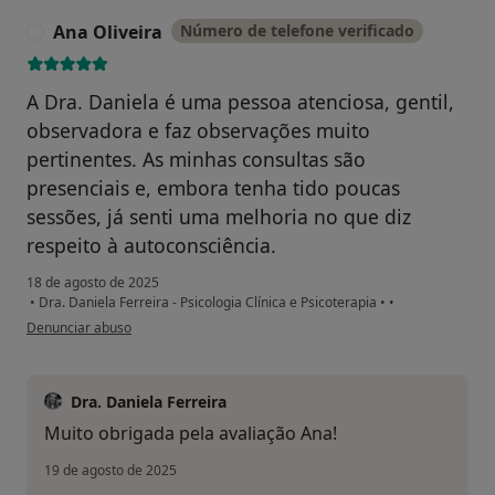
Ana Oliveira
Número de telefone verificado
A
A Dra. Daniela é uma pessoa atenciosa, gentil,
observadora e faz observações muito
pertinentes. As minhas consultas são
presenciais e, embora tenha tido poucas
sessões, já senti uma melhoria no que diz
respeito à autoconsciência.
18 de agosto de 2025
•
Dra. Daniela Ferreira - Psicologia Clínica e Psicoterapia
•
•
na opinião do utilizador Ana Oliveira
Denunciar abuso
Dra. Daniela Ferreira
Muito obrigada pela avaliação Ana!
19 de agosto de 2025