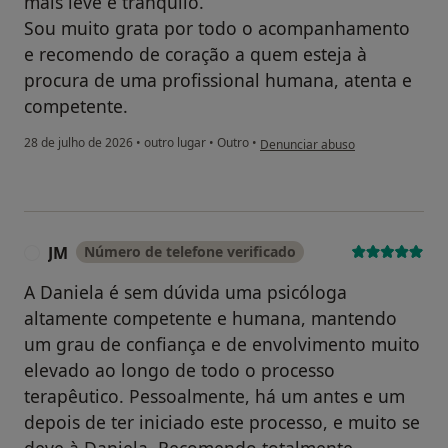
mais leve e tranquilo.
Sou muito grata por todo o acompanhamento
e recomendo de coração a quem esteja à
procura de uma profissional humana, atenta e
competente.
na opinião do utilizador Elsa S.
28 de julho de 2026
•
outro lugar
•
Outro
•
Denunciar abuso
JM
Número de telefone verificado
J
A Daniela é sem dúvida uma psicóloga
altamente competente e humana, mantendo
um grau de confiança e de envolvimento muito
elevado ao longo de todo o processo
terapêutico. Pessoalmente, há um antes e um
depois de ter iniciado este processo, e muito se