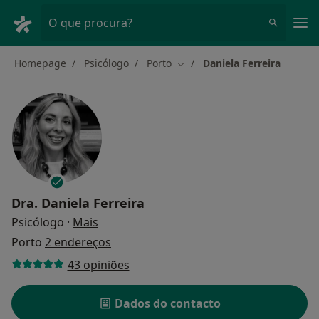
Men
O que procura?
Homepage
Psicólogo
Porto
Daniela Ferreira
Mudar de cidade
Dra.
Daniela Ferreira
sobre as especializações
Psicólogo
·
Mais
Porto
2 endereços
43 opiniões
Dados do contacto