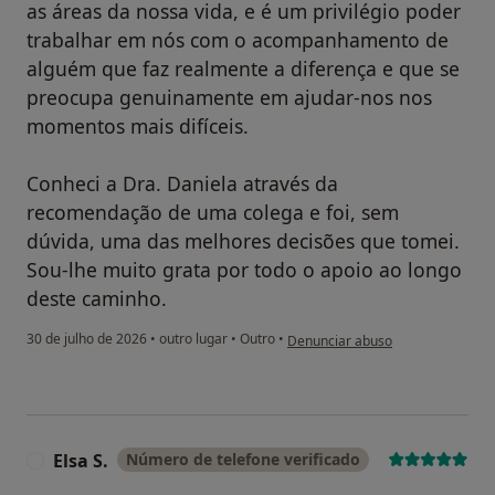
as áreas da nossa vida, e é um privilégio poder
trabalhar em nós com o acompanhamento de
alguém que faz realmente a diferença e que se
preocupa genuinamente em ajudar-nos nos
momentos mais difíceis.
Conheci a Dra. Daniela através da
recomendação de uma colega e foi, sem
dúvida, uma das melhores decisões que tomei.
Sou-lhe muito grata por todo o apoio ao longo
deste caminho.
na opinião do utilizador Cátia M.
30 de julho de 2026
•
outro lugar
•
Outro
•
Denunciar abuso
Elsa S.
Número de telefone verificado
E