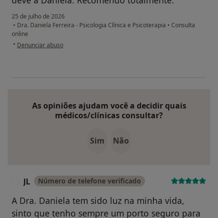
deve à Daniela. Recomendo totalmente.
25 de julho de 2026
•
Dra. Daniela Ferreira - Psicologia Clínica e Psicoterapia
•
Consulta
online
na opinião do utilizador JM
•
Denunciar abuso
As opiniões ajudam você a decidir quais
médicos/clínicas consultar?
Sim
Não
JL
Número de telefone verificado
J
A Dra. Daniela tem sido luz na minha vida,
sinto que tenho sempre um porto seguro para