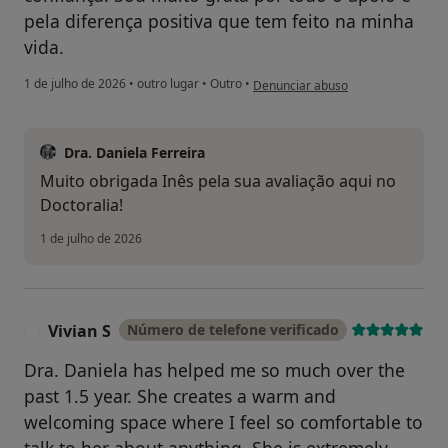
pela diferença positiva que tem feito na minha
vida.
na opinião do utilizador Ines
1 de julho de 2026
•
outro lugar
•
Outro
•
Denunciar abuso
Dra. Daniela Ferreira
Muito obrigada Inês pela sua avaliação aqui no
Doctoralia!
1 de julho de 2026
Vivian S
Número de telefone verificado
V
Dra. Daniela has helped me so much over the
past 1.5 year. She creates a warm and
welcoming space where I feel so comfortable to
talk to her about anything. She is extremely