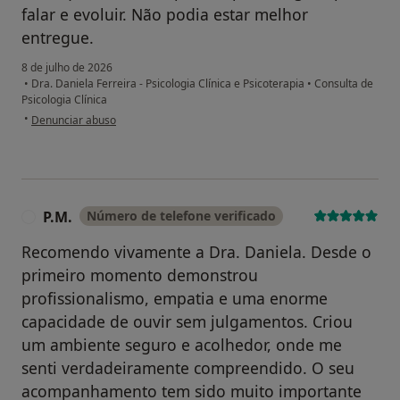
falar e evoluir. Não podia estar melhor
entregue.
8 de julho de 2026
•
Dra. Daniela Ferreira - Psicologia Clínica e Psicoterapia
•
Consulta de
Psicologia Clínica
na opinião do utilizador JL
•
Denunciar abuso
P.M.
Número de telefone verificado
P
Recomendo vivamente a Dra. Daniela. Desde o
primeiro momento demonstrou
profissionalismo, empatia e uma enorme
capacidade de ouvir sem julgamentos. Criou
um ambiente seguro e acolhedor, onde me
senti verdadeiramente compreendido. O seu
acompanhamento tem sido muito importante