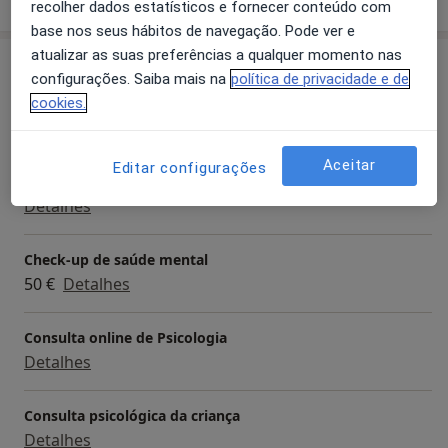
recolher dados estatísticos e fornecer conteúdo com
base nos seus hábitos de navegação. Pode ver e
atualizar as suas preferências a qualquer momento nas
Serviços e preços
configurações. Saiba mais na
política de privacidade e de
cookies.
Primeira consulta Psicologia
Detalhes
Aceitar
Editar configurações
Avaliação Psicológica
Detalhes
Check-up de saúde mental
50 €
Detalhes
Consulta online de Psicologia
Detalhes
Consulta psicológica da criança
Detalhes