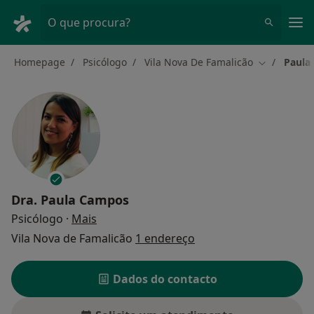
Men
O que procura?
Homepage
Psicólogo
Vila Nova De Famalicão
Paula
Mudar de c
Dra.
Paula Campos
sobre as especializações
Psicólogo
·
Mais
Vila Nova de Famalicão
1 endereço
Dados do contacto