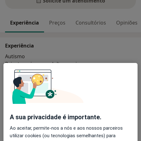
Solicite um atendimento
Experiência
Preços
Consultórios
Opiniões
Experiência
Autismo
Psicoterapia com adultos e crianças
Perturbações do Desenvolvimento
Principais doenças tratadas
Agorafobia
Transtorno Obsessivo-Compulsivo
Transtornos Cognitivos
Transtornos Da Ansiedade
Transtorno Da Falta De Atenção Com Hiperatividade
A sua privacidade é importante.
a11y_sr_more_diseases
+25
Ao aceitar, permite-nos a nós e aos nossos parceiros
utilizar cookies (ou tecnologias semelhantes) para
Mostrar mais detalhes
sobre a experiência