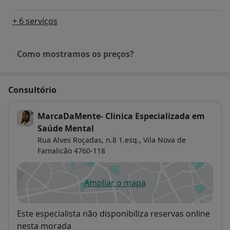
+ 6 serviços
Como mostramos os preços?
Consultório
MarcaDaMente- Clinica Especializada em
Saúde Mental
Rua Alves Roçadas, n.8 1.esq.,
Vila Nova de
Famalicão
4760-118
Ampliar o mapa
abre num novo separador
Disponibilidade
Este especialista não disponibiliza reservas online
nesta morada