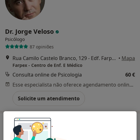
Dr. Jorge Veloso
Psicólogo
87 opiniões
Rua Camilo Castelo Branco, 129 - Edf. Farpex, Vila Nova de Famalicão
•
Mapa
Farpex - Centro de Enf. E Médico
Consulta online de Psicologia
60 €
Esse especialista não oferece agendamento online para esse endereço.
Solicite um atendimento