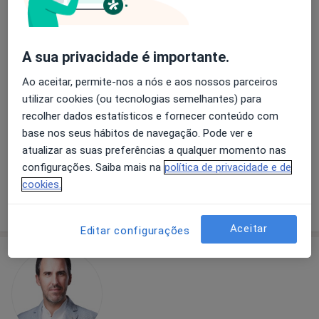
A sua privacidade é importante.
Dra. Ângela Pinto
Ao aceitar, permite-nos a nós e aos nossos parceiros
Psicólogo
utilizar cookies (ou tecnologias semelhantes) para
Rua da Liberdade 203, Vila Nova de Famalicão
•
Mapa
recolher dados estatísticos e fornecer conteúdo com
MultiClic
base nos seus hábitos de navegação. Pode ver e
Consulta online de Psicologia
35 €
atualizar as suas preferências a qualquer momento nas
configurações. Saiba mais na
política de privacidade e de
Esse especialista não oferece agendamento online para esse endereço.
cookies.
Solicite um atendimento
Aceitar
Editar configurações