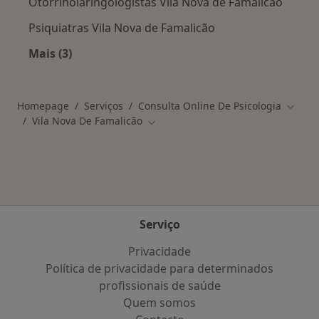
Otorrinolaringologistas Vila Nova de Famalicão
Psiquiatras Vila Nova de Famalicão
Mais (3)
Mais na categoria: Os médicos mais procurado
Homepage
Serviços
Consulta Online De Psicologia
Mudar 
Vila Nova De Famalicão
Mudar de cidade
Serviço
Privacidade
Política de privacidade para determinados
profissionais de saúde
Quem somos