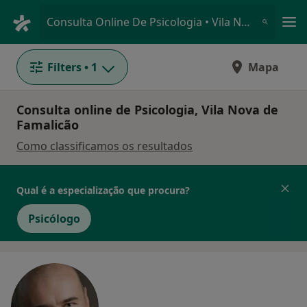
Men
Consulta Online De Psicologia • Vila Nova de Famalicão, Braga
Filters
• 1
Mapa
Consulta online de Psicologia, Vila Nova de
Famalicão
Como classificamos os resultados
Qual é a especialização que procura?
Psicólogo