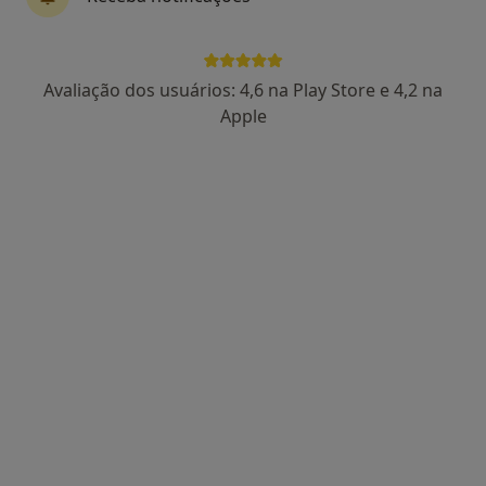
Avaliação dos usuários: 4,6 na Play Store e 4,2 na
Dra. Margarida Garcês
Apple
Psicólogo
Avenida da Igreja n36, Celeirós Brg
•
Mapa
Clínica Tear
Acompanhamento de doentes crónicos
65 €
Esse especialista não oferece agendamento online para esse endereço.
Solicite um atendimento