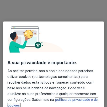
Dra. Jéssica Gonçalves
Nutricionista
Morada 1
Morada 2
Rua Das Serrazinas, Barcelos
•
Mapa
Consultas Nutrição Online
Esse especialista não oferece agendamento online para esse endereço.
A sua privacidade é importante.
Ao aceitar, permite-nos a nós e aos nossos parceiros
Solicite um atendimento
utilizar cookies (ou tecnologias semelhantes) para
recolher dados estatísticos e fornecer conteúdo com
base nos seus hábitos de navegação. Pode ver e
atualizar as suas preferências a qualquer momento nas
configurações. Saiba mais na
política de privacidade e de
cookies.