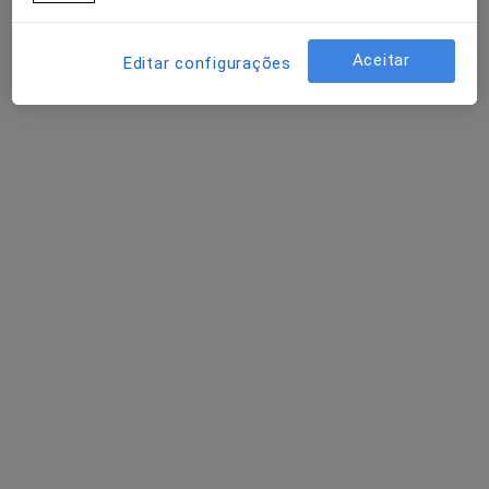
Aceitar
Editar configurações
Dra. Vânia Barbosa
Psicólogo
Rua Padre António Macedo, nº 18 - Cavalões, Vila Nova de Famalicão
•
Mapa
Gabinete de Psicologia - Dra. Vânia Barbosa
Primeira consulta Psicologia
25 €
Esse especialista não oferece agendamento online para esse endereço.
Solicite um atendimento