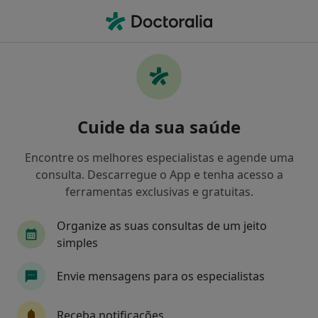
Men
Transtornos Da Alimentação • Vila Nova de Famalicão, Braga
Filters
• 1
Mapa
Transtornos da Alimentação, Vila Nova de
Cuide da sua saúde
Famalicão
Como classificamos os resultados
Encontre os melhores especialistas e agende uma
consulta. Descarregue o App e tenha acesso a
ferramentas exclusivas e gratuitas.
Qual é a especialização que procura?
Organize as suas consultas de um jeito
Psicólogo
simples
Envie mensagens para os especialistas
Receba notificações