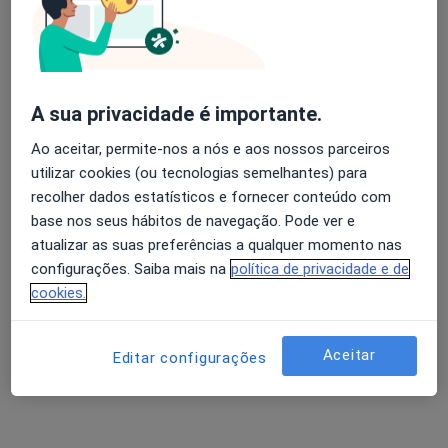
Dra. Sónia Veiga
Psicólogo
A sua privacidade é importante.
Rua da Agra 140, Vila Nova de Famalicão
•
Mapa
Ao aceitar, permite-nos a nós e aos nossos parceiros
Sónia Veiga Psicologa
utilizar cookies (ou tecnologias semelhantes) para
Primeira consulta Psicologia
desde 50 €
recolher dados estatísticos e fornecer conteúdo com
Esse especialista não oferece agendamento online para esse endereço.
base nos seus hábitos de navegação. Pode ver e
atualizar as suas preferências a qualquer momento nas
Solicite um atendimento
configurações. Saiba mais na
política de privacidade e de
cookies.
Aceitar
Editar configurações