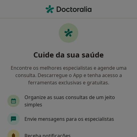
Men
Transtornos Sexuais E Da Identidade Sexual • Vila Nova de Famalicão, Braga
Filters
• 1
Mapa
Transtornos Sexuais e da Identidade Sexual,
Cuide da sua saúde
Vila Nova de Famalicão
Como classificamos os resultados
Encontre os melhores especialistas e agende uma
consulta. Descarregue o App e tenha acesso a
ferramentas exclusivas e gratuitas.
Qual é a especialização que procura?
Organize as suas consultas de um jeito
Psicólogo
Psiquiatra
Terapeuta alternati
simples
Envie mensagens para os especialistas
Receba notificações