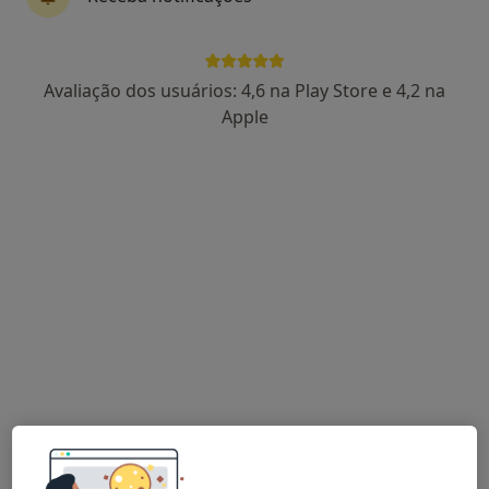
Avaliação dos usuários: 4,6 na Play Store e 4,2 na
Dra. Vânia Barbosa
Apple
Psicólogo
Rua Padre António Macedo, nº 18 - Cavalões, Vila Nova de Famalicão
•
Mapa
Gabinete de Psicologia - Dra. Vânia Barbosa
Primeira consulta Psicologia
25 €
Esse especialista não oferece agendamento online para esse endereço.
Solicite um atendimento