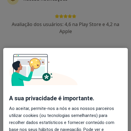
Dr. Jorge Veloso
Avaliação dos usuários: 4,6 na Play Store e 4,2 na
Psicólogo
Apple
87 opiniões
Rua Camilo Castelo Branco, 129 - Edf. Farpex, Vila Nova de Famalicão
•
Mapa
Farpex - Centro de Enf. E Médico
Primeira consulta Psicologia
60 €
Esse especialista não oferece agendamento online para esse endereço.
Solicite um atendimento
A sua privacidade é importante.
Ao aceitar, permite-nos a nós e aos nossos parceiros
utilizar cookies (ou tecnologias semelhantes) para
recolher dados estatísticos e fornecer conteúdo com
base nos seus hábitos de navegação. Pode ver e