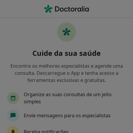
Men
Agorafobia • Vila Nova de Famalicão, Braga
Filters
• 1
Mapa
Agorafobia, Vila Nova de Famalicão
Cuide da sua saúde
Como classificamos os resultados
Encontre os melhores especialistas e agende uma
consulta. Descarregue o App e tenha acesso a
Qual é a especialização que procura?
ferramentas exclusivas e gratuitas.
Psicólogo
Organize as suas consultas de um jeito
simples
Envie mensagens para os especialistas
Receba notificações