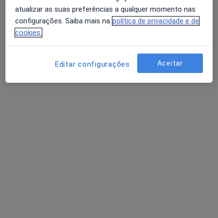
atualizar as suas preferências a qualquer momento nas
configurações. Saiba mais na
política de privacidade e de
cookies.
Dra. Ângela Pinto
Psicólogo
Aceitar
Rua da Liberdade 203, Vila Nova de Famalicão
•
Mapa
Editar configurações
MultiClic
Consulta online
35 €
Esse especialista não oferece agendamento online para esse endereço.
Solicite um atendimento