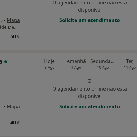
O agendamento online não está
disponível
., Vila Nova de Famalicão
•
Mapa
Solicite um atendimento
MarcaDaMente- Clinica Especializada em Saúde Mental
50 €
ga
Hoje
Amanhã
Segunda-feira
Ter,
8 Ago
9 Ago
10 Ago
11 Ago
O agendamento online não está
disponível
Nova de Famalicão
•
Mapa
Solicite um atendimento
40 €