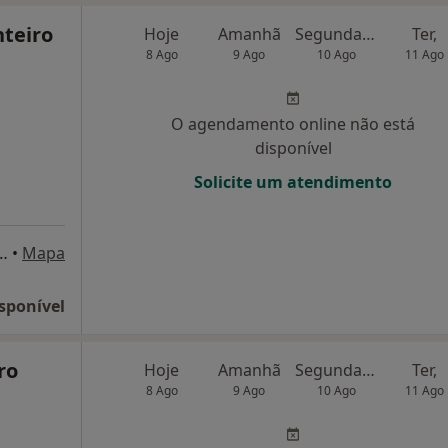
nteiro
Hoje
Amanhã
Segunda-feira
Ter,
8 Ago
9 Ago
10 Ago
11 Ago
O agendamento online não está
disponível
Solicite um atendimento
es nº 90, Vila Nova de Famalicão
•
Mapa
sponível
ro
Hoje
Amanhã
Segunda-feira
Ter,
8 Ago
9 Ago
10 Ago
11 Ago