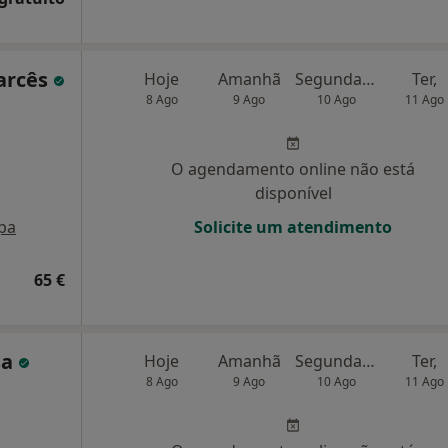
arcês
Hoje
Amanhã
Segunda-feira
Ter,
8 Ago
9 Ago
10 Ago
11 Ago
O agendamento online não está
disponível
pa
Solicite um atendimento
65 €
sa
Hoje
Amanhã
Segunda-feira
Ter,
8 Ago
9 Ago
10 Ago
11 Ago