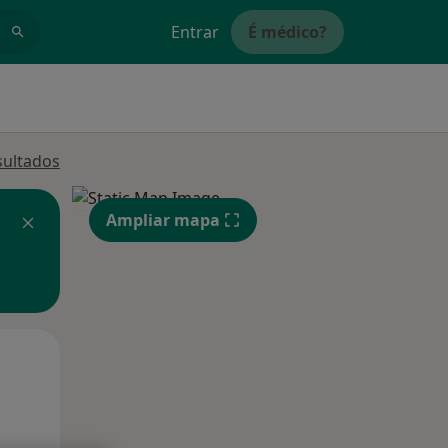
Entrar
É médico?
sultados
Ampliar mapa
Qua
Qui,
Sex,
12 Ago
13 Ago
14 Ago