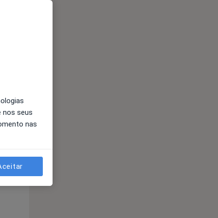
nologias
e nos seus
Qua
Qui,
Sex,
momento nas
12 Ago
13 Ago
14 Ago
Aceitar