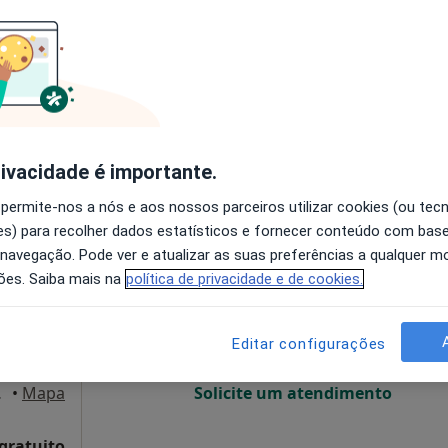
disponível
Solicite um atendimento
•
Mapa
rivacidade é importante.
sponível
 permite-nos a nós e aos nossos parceiros utilizar cookies (ou tec
s) para recolher dados estatísticos e fornecer conteúdo com bas
Hoje
Amanhã
Segunda-feira
Ter,
 navegação. Pode ver e atualizar as suas preferências a qualquer 
8 Ago
9 Ago
10 Ago
11 Ago
ões. Saiba mais na
política de privacidade e de cookies.
O agendamento online não está
Editar configurações
disponível
Famalicão
•
Mapa
Solicite um atendimento
 gratuito