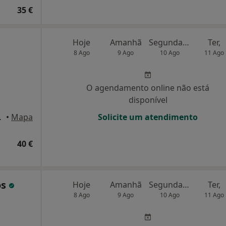
35 €
Hoje
Amanhã
Segunda-feira
Ter,
8 Ago
9 Ago
10 Ago
11 Ago
O agendamento online não está
disponível
, Santo Tirso
•
Mapa
Solicite um atendimento
40 €
os
Hoje
Amanhã
Segunda-feira
Ter,
8 Ago
9 Ago
10 Ago
11 Ago