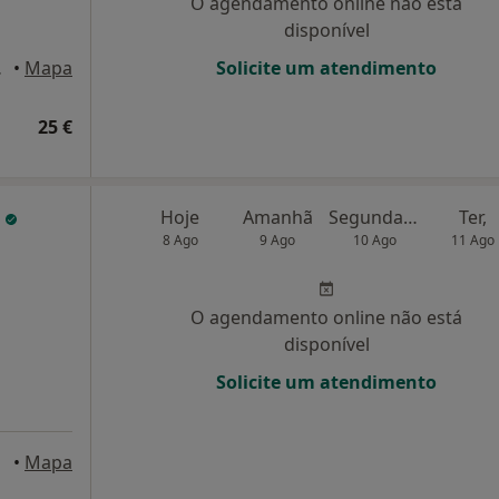
O agendamento online não está
disponível
e Famalicão
•
Mapa
Solicite um atendimento
25 €
o
Hoje
Amanhã
Segunda-feira
Ter,
8 Ago
9 Ago
10 Ago
11 Ago
O agendamento online não está
disponível
Solicite um atendimento
•
Mapa