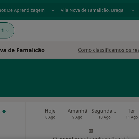
dade, doença ou nome
p. ex. Lisboa
1
ova de Famalicão
Como classificamos os re
s
Hoje
Amanhã
Segunda-feira
Ter,
8 Ago
9 Ago
10 Ago
11 Ago
O agendamento online não está