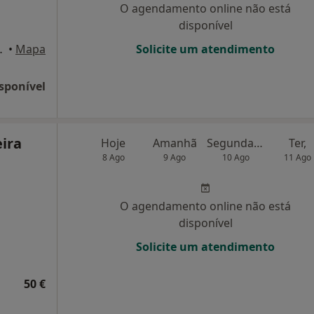
O agendamento online não está
disponível
la 6, Santo Tirso
•
Mapa
Solicite um atendimento
sponível
eira
Hoje
Amanhã
Segunda-feira
Ter,
8 Ago
9 Ago
10 Ago
11 Ago
O agendamento online não está
disponível
Solicite um atendimento
50 €