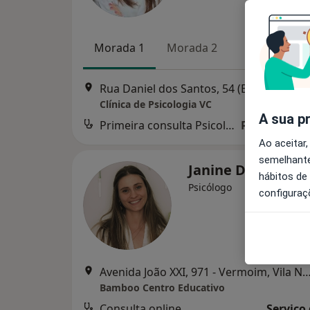
Morada 1
Morada 2
Rua Daniel dos Santos, 54 (Edifício Avenida- Traseiras), Vila Nova de Famalicão
Clínica de Psicologia VC
A sua p
Primeira consulta Psicologia
Preço não di
Ao aceitar,
semelhante
Janine Dias
hábitos de
Psicólogo
configuraç
Avenida João XXI, 971 - Vermoim, Vila Nova de 
Bamboo Centro Educativo
Consulta online
Serviço