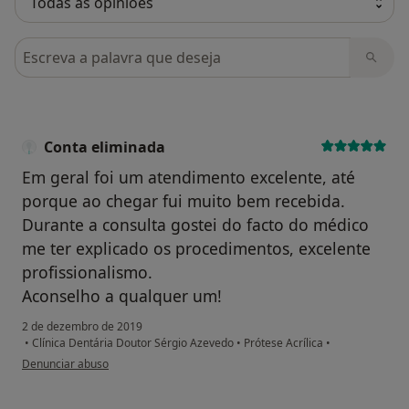
Pesquisar em opiniões
Conta eliminada
Em geral foi um atendimento excelente, até
porque ao chegar fui muito bem recebida.
Durante a consulta gostei do facto do médico
me ter explicado os procedimentos, excelente
profissionalismo.
Aconselho a qualquer um!
2 de dezembro de 2019
•
Clínica Dentária Doutor Sérgio Azevedo
•
Prótese Acrílica
•
na opinião do utilizador Conta eliminada
Denunciar abuso