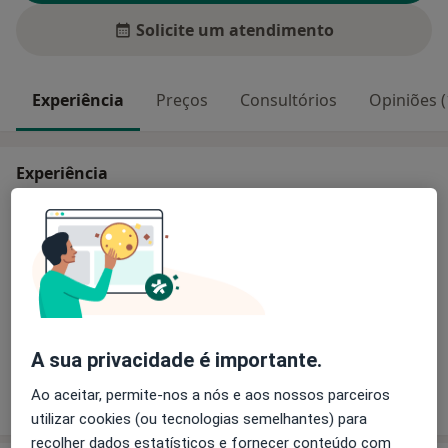
Solicite um atendimento
Experiência
Preços
Consultórios
Opiniões (
Experiência
Especialista em Cirurgia e Implantologia Dentária
Principais doenças tratadas
Anormalidades Dentárias
Abscesso Periapical
Diastema
Abrasão Dentária
a11y_sr_more_dise
Arcada Parcialmente Edentada
+25
A sua privacidade é importante.
Mostrar mais detalhes
Ao aceitar, permite-nos a nós e aos nossos parceiros
sobre a experiência
utilizar cookies (ou tecnologias semelhantes) para
recolher dados estatísticos e fornecer conteúdo com