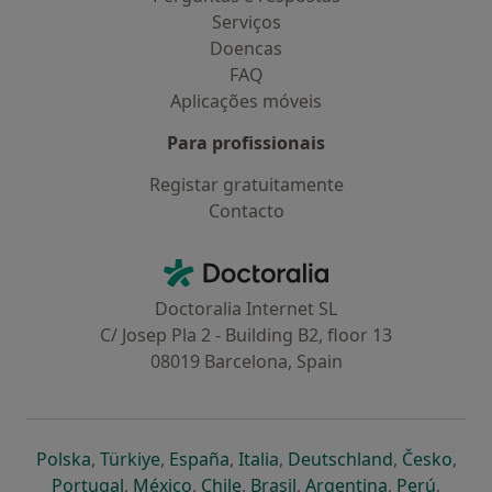
Serviços
Doencas
FAQ
Aplicações móveis
Para profissionais
Registar gratuitamente
Contacto
Contacto
Doctoralia - Homepage
Doctoralia Internet SL
C/ Josep Pla 2 - Building B2, floor 13
08019 Barcelona, Spain
abre num novo separador
abre num novo separador
abre num novo separador
abre num novo separado
abre num n
abre
Polska
,
Türkiye
,
España
,
Italia
,
Deutschland
,
Česko
,
abre num novo separador
abre num novo separador
abre num novo separador
abre num novo separa
abre num no
abre n
Portugal
,
México
,
Chile
,
Brasil
,
Argentina
,
Perú
,