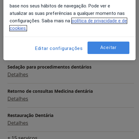
base nos seus hábitos de navegação. Pode ver e
Serviços e preços
atualizar as suas preferências a qualquer momento nas
Aparelho Fixo
configurações. Saiba mais na
política de privacidade e de
Detalhes
cookies.
Periodontia
Aceitar
Editar configurações
Detalhes
Sedação para procedimentos dentários
Detalhes
Retorno de consultas Medicina dentária
Detalhes
Restauração Dentária
Detalhes
+ 15 serviços