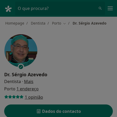
Men
O que procura?
Homepage
Dentista
Porto
Dr. Sérgio Azevedo
Mudar de cidade
Dr. Sérgio Azevedo
sobre as especializações
Dentista
·
Mais
Porto
1 endereço
1 opinião
Dados do contacto