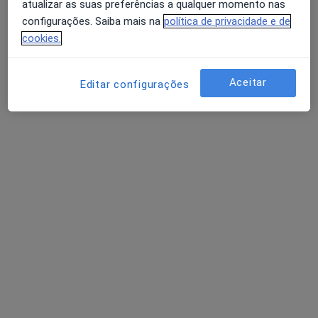
atualizar as suas preferências a qualquer momento nas
configurações. Saiba mais na
política de privacidade e de
Dra. Zulmira Martins Martins
cookies.
Dentista
RUA DA VENEZUELA 211, Porto
•
Mapa
Aceitar
Editar configurações
EMC- ESTHETIC MEDICAL DENTAL CORPORATION
Consulta online
Serviço gratuito
Esse especialista não oferece agendamento online para esse endereço.
Solicite um atendimento