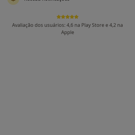
Elton Dias
Avaliação dos usuários: 4,6 na Play Store e 4,2 na
Dentista
Apple
1 opinião
Rua Germano Paiva, 10, Porto - Portugal,, Matosinhos
•
Mapa
Porto Smile Clinic
Aparelho Fixo
Serviço gratuito
Esse especialista não oferece agendamento online para esse endereço.
Solicite um atendimento