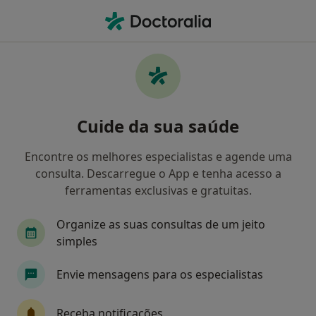
Men
Erupção Ectópica De Dente • Porto, Porto
Filters
• 1
Mapa
Erupção Ectópica de Dente, Porto
Cuide da sua saúde
Como classificamos os resultados
Encontre os melhores especialistas e agende uma
consulta. Descarregue o App e tenha acesso a
Qual é a especialização que procura?
ferramentas exclusivas e gratuitas.
Dentista
Organize as suas consultas de um jeito
simples
Envie mensagens para os especialistas
Receba notificações