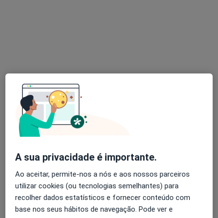
Dr. Sérgio Azevedo
Dentista
1 opinião
Rua dos Bragas, 378, Porto
•
Mapa
Clínica Dentária Doutor Sérgio Azevedo
Esse especialista não oferece agendamento online para esse endereço.
Solicite um atendimento
A sua privacidade é importante.
Ao aceitar, permite-nos a nós e aos nossos parceiros
utilizar cookies (ou tecnologias semelhantes) para
recolher dados estatísticos e fornecer conteúdo com
base nos seus hábitos de navegação. Pode ver e