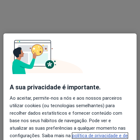
Dra. Zulmira Martins Martins
Dentista
RUA DA VENEZUELA 211, Porto
•
Mapa
EMC- ESTHETIC MEDICAL DENTAL CORPORATION
Consulta online
Serviço gratuito
Esse especialista não oferece agendamento online para esse endereço.
Solicite um atendimento
A sua privacidade é importante.
Ao aceitar, permite-nos a nós e aos nossos parceiros
utilizar cookies (ou tecnologias semelhantes) para
recolher dados estatísticos e fornecer conteúdo com
base nos seus hábitos de navegação. Pode ver e
atualizar as suas preferências a qualquer momento nas
configurações. Saiba mais na
política de privacidade e de