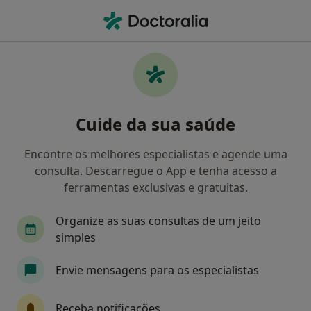
Men
Abrasão Dentária • Porto, Porto
Filters
• 1
Mapa
Abrasão Dentária, Porto
Cuide da sua saúde
Como classificamos os resultados
Encontre os melhores especialistas e agende uma
consulta. Descarregue o App e tenha acesso a
Qual é a especialização que procura?
ferramentas exclusivas e gratuitas.
Dentista
Acupuntor
Cirurgião plástico
Organize as suas consultas de um jeito
simples
Envie mensagens para os especialistas
Receba notificações