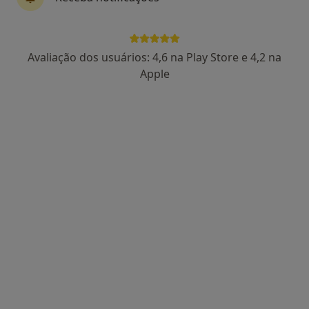
Elton Dias
Avaliação dos usuários: 4,6 na Play Store e 4,2 na
Dentista
Apple
1 opinião
Rua Germano Paiva, 10, Porto - Portugal,, Matosinhos
•
Mapa
Porto Smile Clinic
Aparelho Fixo
Serviço gratuito
Esse especialista não oferece agendamento online para esse endereço.
Solicite um atendimento