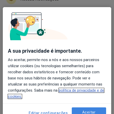
5 opiniões
Rua Cerco do Porto, 24-1º Andar, Porto
•
Mapa
Avaliação dos usuários: 4,6 na Play Store e 4,2 na
Clínica Médico Dentária Dr. Abílio Pinha de Almeida, Lda
Apple
Esse especialista não oferece agendamento online para esse endereço.
Solicite um atendimento
A sua privacidade é importante.
Ao aceitar, permite-nos a nós e aos nossos parceiros
utilizar cookies (ou tecnologias semelhantes) para
recolher dados estatísticos e fornecer conteúdo com
base nos seus hábitos de navegação. Pode ver e
atualizar as suas preferências a qualquer momento nas
configurações. Saiba mais na
política de privacidade e de
cookies.
Dr. João Mouzinho
Dentista
Aceitar
Estrada exterior da circunvalação 7664, Porto
•
Mapa
Editar configurações