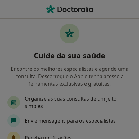
Men
Dentista • Porto, Porto
Filters
• 1
Mapa
Dentistas recomendados de Groupama em
Cuide da sua saúde
Porto
Como classificamos os resultados
Encontre os melhores especialistas e agende uma
consulta. Descarregue o App e tenha acesso a
ferramentas exclusivas e gratuitas.
Organize as suas consultas de um jeito
simples
Envie mensagens para os especialistas
Dr. Abílio Pinha de Almeida
Receba notificações
Dentista