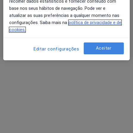
recolher dados estatísticos e fornecer conteúdo com
base nos seus hábitos de navegação. Pode ver e
atualizar as suas preferências a qualquer momento nas
configurações. Saiba mais na
política de privacidade e de
cookies.
Elton Dias
Dentista
1 opinião
Aceitar
Editar configurações
Rua Germano Paiva, 10, Porto - Portugal,, Matosinhos
•
Mapa
Porto Smile Clinic
Aparelho Fixo
Serviço gratuito
Esse especialista não oferece agendamento online para esse endereço.
Solicite um atendimento