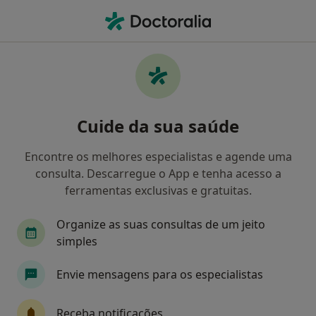
Men
Doenças Da Boca • Porto, Porto
Filters
• 1
Mapa
Doenças Da Boca, Porto
Cuide da sua saúde
Como classificamos os resultados
Encontre os melhores especialistas e agende uma
consulta. Descarregue o App e tenha acesso a
Qual é a especialização que procura?
ferramentas exclusivas e gratuitas.
Dentista
Otorrinolaringologista
Psicólog
Organize as suas consultas de um jeito
simples
Envie mensagens para os especialistas
Receba notificações