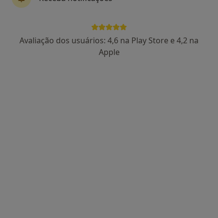
Dr. Rui Pinto Cardoso
Avaliação dos usuários: 4,6 na Play Store e 4,2 na
Dentista
Apple
25 opiniões
Morada 1
Morada 2
Rua João Andresen, 76, Porto
•
Mapa
Clinica Médico Dentaria Da Prelada
Ortopantomografia
25 €
Esse especialista não oferece agendamento online para esse endereço.
Solicite um atendimento