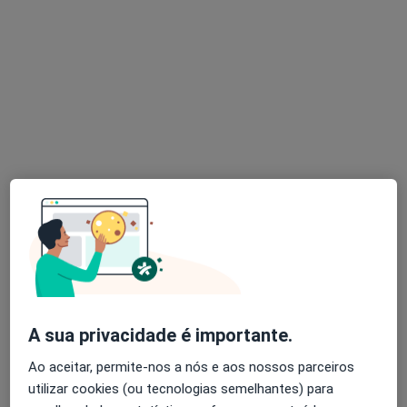
Dr. Laureano Vieira Dias
Dentista
5 opiniões
Rua Senhora da Penha, 731, Senhora Da Hora
•
Mapa
Dentadente®-Medicina Dentária
Esse especialista não oferece agendamento online para esse endereço.
Solicite um atendimento
A sua privacidade é importante.
Ao aceitar, permite-nos a nós e aos nossos parceiros
utilizar cookies (ou tecnologias semelhantes) para