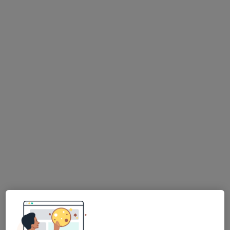
Dra. Joana Teixeira da Costa
Dentista
1 opinião
Morada 1
Morada 2
Rua João Andresen, 76, Porto
•
Mapa
Clinica Médico Dentaria Da Prelada
Destartarização
50 €
Esse especialista não oferece agendamento online para esse endereço.
Solicite um atendimento