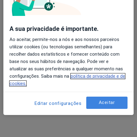
A sua privacidade é importante.
Ao aceitar, permite-nos a nós e aos nossos parceiros
Dr. Sérgio Azevedo
utilizar cookies (ou tecnologias semelhantes) para
Dentista
recolher dados estatísticos e fornecer conteúdo com
1 opinião
base nos seus hábitos de navegação. Pode ver e
Rua dos Bragas, 378, Porto
•
Mapa
atualizar as suas preferências a qualquer momento nas
Clínica Dentária Doutor Sérgio Azevedo
configurações. Saiba mais na
política de privacidade e de
cookies.
Esse especialista não oferece agendamento online para esse endereço.
Solicite um atendimento
Aceitar
Editar configurações