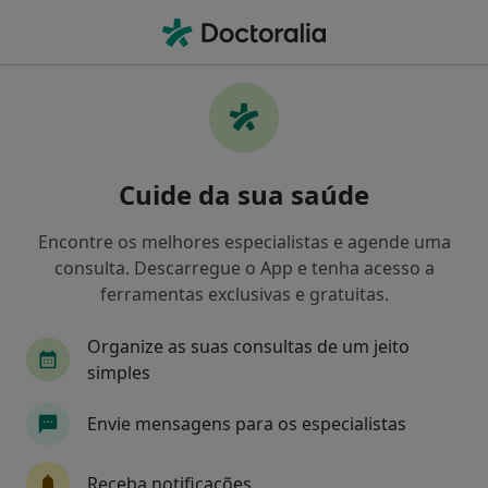
Men
Infecção Focal Dentária • Porto, Porto
Filters
• 1
Mapa
Infecção Focal Dentária, Porto
Cuide da sua saúde
Como classificamos os resultados
Encontre os melhores especialistas e agende uma
consulta. Descarregue o App e tenha acesso a
Qual é a especialização que procura?
ferramentas exclusivas e gratuitas.
Dentista
Acupuntor
Anátomopatologista
Organize as suas consultas de um jeito
simples
Envie mensagens para os especialistas
Receba notificações