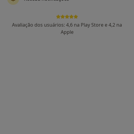
Elton Dias
Avaliação dos usuários: 4,6 na Play Store e 4,2 na
Dentista
Apple
1 opinião
Rua Germano Paiva, 10, Porto - Portugal,, Matosinhos
•
Mapa
Porto Smile Clinic
Aparelho Fixo
Serviço gratuito
Esse especialista não oferece agendamento online para esse endereço.
Solicite um atendimento