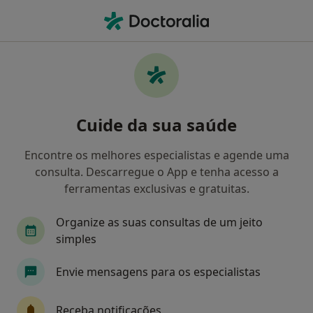
Men
Dentista • Porto, Porto
Filters
• 1
Mapa
Dentistas recomendados de Allianz em
Cuide da sua saúde
Porto
Como classificamos os resultados
Encontre os melhores especialistas e agende uma
consulta. Descarregue o App e tenha acesso a
ferramentas exclusivas e gratuitas.
Organize as suas consultas de um jeito
simples
Envie mensagens para os especialistas
Dr. Abílio Pinha de Almeida
Receba notificações
Dentista