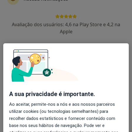
5 opiniões
Rua Cerco do Porto, 24-1º Andar, Porto
•
Mapa
Avaliação dos usuários: 4,6 na Play Store e 4,2 na
Clínica Médico Dentária Dr. Abílio Pinha de Almeida, Lda
Apple
Esse especialista não oferece agendamento online para esse endereço.
Solicite um atendimento
A sua privacidade é importante.
Ao aceitar, permite-nos a nós e aos nossos parceiros
utilizar cookies (ou tecnologias semelhantes) para
Dr. Marco Pestana
recolher dados estatísticos e fornecer conteúdo com
Dentista
base nos seus hábitos de navegação. Pode ver e
Rua da Lagoa 1302, Senhora Da Hora
•
Mapa