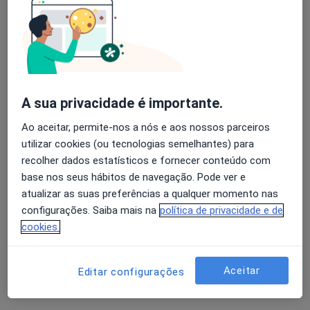
5 opiniões
Rua Cerco do Porto, 24-1º Andar, Porto
•
Mapa
Avaliação dos usuários: 4,6 na Play Store e 4,2 na
Clínica Médico Dentária Dr. Abílio Pinha de Almeida, Lda
Apple
Esse especialista não oferece agendamento online para esse endereço.
A sua privacidade é importante.
Solicite um atendimento
Ao aceitar, permite-nos a nós e aos nossos parceiros
utilizar cookies (ou tecnologias semelhantes) para
recolher dados estatísticos e fornecer conteúdo com
base nos seus hábitos de navegação. Pode ver e
atualizar as suas preferências a qualquer momento nas
configurações. Saiba mais na
política de privacidade e de
cookies.
Maria Sofia Ferreira Rosa
Aceitar
Editar configurações
Dentista
1 opinião